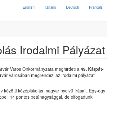
English
Italiano
Deutsch
Francais
lás Irodalmi Pályázat
 Sárvár Város Önkormányzata meghirdeti a
49. Kárpát-
Sárvár városában megrendezi az irodalmi pályázat
v közötti középiskolás magyar nyelvű írásait. Egy-egy
éppel, 14 pontos betűnagysággal, de elfogadunk