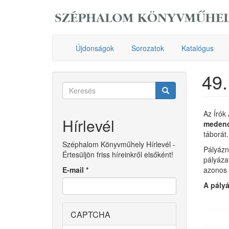
Ugrás
a
tartalomra
Újdonságok
Sorozatok
Katalógus
49.
Keresés
űrlap
Keresés
Az Írók
Hírlevél
medenc
táborát.
Széphalom Könyvműhely Hírlevél -
Pályázn
Értesüljön friss híreinkről elsőként!
pályáza
E-mail
*
azonos t
A pályá
CAPTCHA