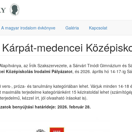
A magyar irodalom évkönyve
Galéria
Kapcsolat
 Kárpát-medencei Középisko
 Alapítványa, az Írók Szakszervezete, a Sárvári Tinódi Gimnázium és
ei Középiskolás Irodalmi Pályázatot
, és 2026. április hó 14-17-ig 
i vers-, próza- és tanulmány kategóriában lehet. Várjuk minden 14-18 é
t maximális terjedelme kategóriánként 15 kéziratoldal lehet (számítóg
erjedelmű, kézzel írt, jól olvasható írásokat is).
zatok benyújtási határideje: 2026. február 28.