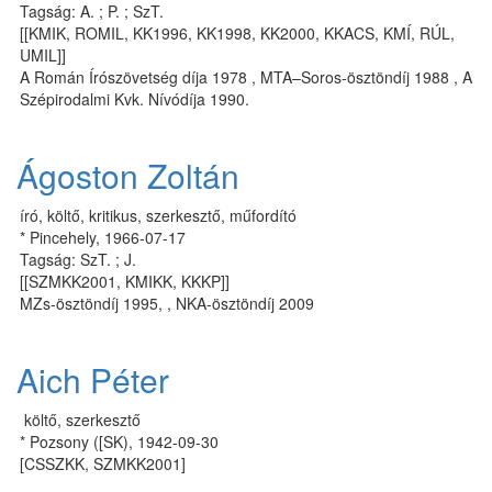
Tagság: A. ; P. ; SzT.
[[KMIK, ROMIL, KK1996, KK1998, KK2000, KKACS, KMÍ, RÚL,
UMIL]]
A Ro­mán Író­szö­vet­ség dí­ja 1978 , MTA–So­ros-ösz­tön­díj 1988 , A
Szé­pi­ro­dal­mi Kvk. Ní­vó­dí­ja 1990.
Ágoston Zoltán
író, költő, kritikus, szerkesztő, műfordító
* Pincehely, 1966-07-17
Tagság: SzT. ; J.
[[SZMKK2001, KMIKK, KKKP]]
MZs-ösztöndíj 1995, , NKA-ösztöndíj 2009
Aich Péter
költő, szerkesztő
* Pozsony ([SK), 1942-09-30
[CSSZKK, SZMKK2001]