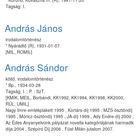
* Korond, Kovászna m. (R), 1941-11-20
Tagság: I.
András János
irodalomtörténész
* Nyárádtő (R), 1931-01-07
[MIL, ROMIL]
András Sándor
költő, irodalomtörténész
* Bp., 1934-03-28
Tagság: I. ; P. ; SzT.
[KMIK, MEIL, Borbándi, KK1992, KK1994, KK1998, KK2000,
RÚL, UMIL]
Nagy Im­re-em­lék­pla­kett 1995 , Kor­társ-díj 1995 , MZS-ösztöndíj
1995 , Móricz-ösztöndíj 1995 , JA-díj 1999 , Ady Endre-díj 2000 ,
Az Édes Anyanyelvünk pályázat novella kategóriájának harmadik
díja 2004 , Szépíró Díj 2006 , Füst Milán-jutalom 2007.