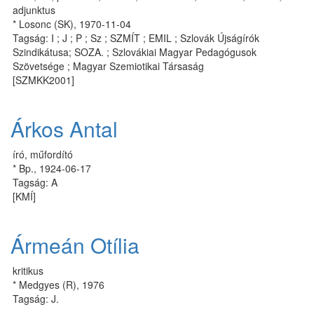
adjunktus
* Losonc (SK), 1970-11-04
Tagság: I ; J ; P ; Sz ; SZMÍT ; EMIL ; Szlovák Újságírók
Szindikátusa; SOZA. ; Szlovákiai Magyar Pedagógusok
Szövetsége ; Magyar Szemiotikai Társaság
[SZMKK2001]
Árkos Antal
író, műfordító
* Bp., 1924-06-17
Tagság: A
[KMÍ]
Ármeán Otília
kritikus
* Medgyes (R), 1976
Tagság: J.