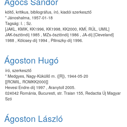
Agócs Sándor
költő, kritikus, bibliográfus, író, kiadói szerkesztő
* Jánoshalma, 1957-01-18
Tagság: I. ; Sz.
[JAKL, KMIK, KK1996, KK1998, KK2000, KMÍ, RÚL, UMIL]
JAK-ösz­tön­díj 1985 , MZs-ösz­tön­díj 1986 , JA-díj [Cle­ve­land]
1988 , Köl­csey­-díj 1994 , Pi­linsz­ky­-díj 1996.
Ágoston Hugó
író, szerkesztő
* Medgyes, Nagy-Küküllő m. ([R]), 1944-05-20
[[ROMIL, ROMKK2000]]
Hevesi Endre-díj 1997 , Aranytoll 2005.
024042 Románia, Bucuresti, str. Traian 155, Redactia Új Magyar
Szó
Ágoston László