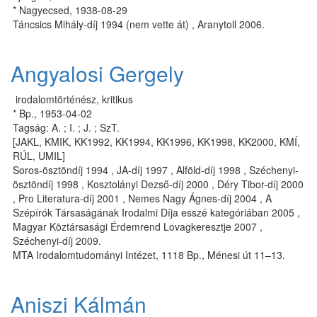
* Nagyecsed, 1938-08-29
Táncsics Mihály-díj 1994 (nem vette át) , Aranytoll 2006.
Angyalosi Gergely
irodalomtörténész, kritikus
* Bp., 1953-04-02
Tagság: A. ; I. ; J. ; SzT.
[JAKL, KMIK, KK1992, KK1994, KK1996, KK1998, KK2000, KMÍ,
RÚL, UMIL]
So­ros-ösz­tön­díj 1994 , JA-díj 1997 , Al­föld-díj 1998 , Szé­che­nyi-
ösz­tön­díj 1998 , Kosztolányi Dezső-díj 2000 , Déry Tibor-díj 2000
, Pro Literatura-díj 2001 , Nemes Nagy Ágnes-díj 2004 , A
Szépírók Társaságának Irodalmi Díja esszé kategóriában 2005 ,
Magyar Köztársasági Érdemrend Lovagkeresztje 2007 ,
Széchenyi-díj 2009.
MTA Iro­da­lom­tu­do­má­nyi In­té­zet, 1118 Bp., Mé­ne­si út 11–13.
Aniszi Kálmán