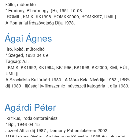
költő, műfordító
* Éradony, Bihar megy. (R), 1951-10-06
[ROMIL, KMIK, KK1998, ROMKK2000, ROMKK97, UMIL]
A Romániai Írószövetség Díja 1978.
Ágai Ágnes
író, költő, műfordító
* Szeged, 1932-04-09
Tagság: A.I.
[[KMIK, KK1992, KK1994, KK1996, KK1998, KK2000, KMÍ, RÚL,
UMIL]]
A Szo­ci­a­lis­ta Kul­tú­rá­ért 1980 , A Mó­ra Kvk. Ní­vó­dí­ja 1983 , IBBY-
díj 1989 , If­jú­sá­gi tv-film­szem­le művé­sze­ti ka­te­gó­ria I. dí­ja 1989.
Agárdi Péter
kritikus, irodalomtörténész
* Bp., 1946-04-15
Jó­zsef At­ti­la-díj 1987 , Demény Pál-emlékérem 2002.
MTA Luk­ács György Ar­chí­vum és Könyv­tár, 1056 Bp., Belg­rád