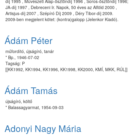
díj 1995 , Művészeti Alap-ösz­tön­díj 1996 , So­ros-ösz­tön­díj 1996;
JA-díj 1997 , Deb­re­ce­ni Ir. Na­pok, 50 éves az Al­föld 2000 ,
Artisjus-díj 2007 , Szépíró Díj 2009 , Déry Tibor-díj 2009.
2009-ben megjelent kötet: (kontra)galopp (Jelenkor Kiadó).
Ádám Péter
műfordító, újságíró, tanár
* Bp., 1946-07-02
Tagság: P
[[KK1992, KK1994, KK1996, KK1998, KK2000, KMÍ, MKK, RÚL]]
Ádám Tamás
újságíró, költő
* Balassagyarmat, 1954-09-03
Adonyi Nagy Mária