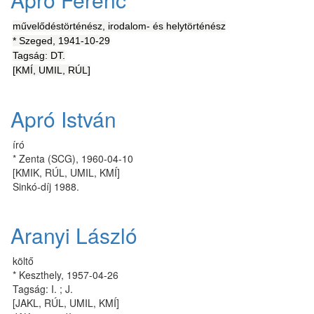
művelődéstörténész, irodalom- és helytörténész
* Szeged, 1941-10-29
Tagság: DT.
[KMÍ, UMIL, RÚL]
Apró István
író
* Zenta (SCG), 1960-04-10
[KMIK, RÚL, UMIL, KMÍ]
Sinkó-díj 1988.
Aranyi László
költő
* Keszthely, 1957-04-26
Tagság: I. ; J.
[JAKL, RÚL, UMIL, KMÍ]