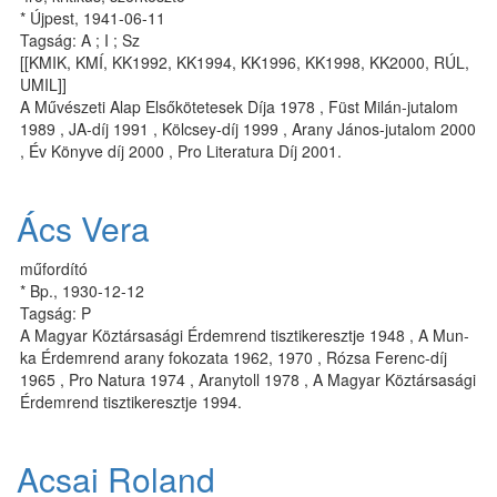
* Újpest, 1941-06-11
Tagság: A ; I ; Sz
[[KMIK, KMÍ, KK1992, KK1994, KK1996, KK1998, KK2000, RÚL,
UMIL]]
A Művé­sze­ti Alap El­sőkö­te­te­sek Dí­ja 1978 , Füst Milán-ju­ta­lom
1989 , JA-díj 1991 , Kölcsey-díj 1999 , Arany János-jutalom 2000
, Év Könyve díj 2000 , Pro Literatura Díj 2001.
Ács Vera
műfordító
* Bp., 1930-12-12
Tagság: P
A Magyar Köztársasági Ér­dem­rend tisztikeresztje 1948 , A Mun­
ka Ér­dem­rend arany fo­ko­za­ta 1962, 1970 , Ró­zsa Fe­renc-díj
1965 , Pro Natura 1974 , Arany­toll 1978 , A Magyar Köztársasági
Ér­dem­rend tisztikeresztje 1994.
Acsai Roland