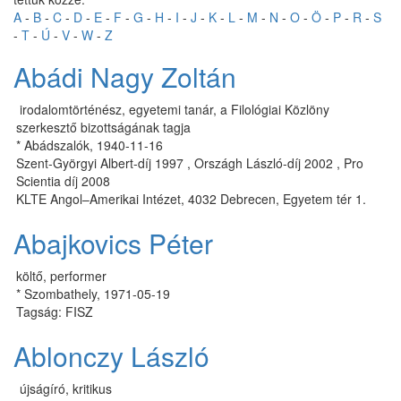
A
-
B
-
C
-
D
-
E
-
F
-
G
-
H
-
I
-
J
-
K
-
L
-
M
-
N
-
O
-
Ö
-
P
-
R
-
S
-
T
-
Ú
-
V
-
W
-
Z
Abádi Nagy Zoltán
irodalomtörténész, egyetemi tanár, a Filológiai Közlöny
szerkesztő bizottságának tagja
* Abádszalók, 1940-11-16
Szent-Györgyi Albert-díj 1997 , Országh László-díj 2002 , Pro
Scientia díj 2008
KLTE An­gol–Ame­ri­kai In­té­zet, 4032 Deb­re­cen, Egye­tem tér 1.
Abajkovics Péter
költő, performer
* Szombathely, 1971-05-19
Tagság: FISZ
Ablonczy László
újságíró, kritikus