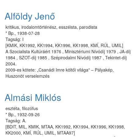
Alföldy Jenő
kritikus, irodalomtörténész, esszéista, parodista
* Bp., 1938-07-28
Tagság: I
[KMIK, KK1992, KK1994, KK1996, KK1998, KMÍ, RÚL, UMIL]
A Szo­ci­a­lis­ta Kul­tú­rá­ért 1976 , Mi­nisz­té­ri­u­mi Ní­vó­díj 1979 , JA-díj
1984 , SZOT-díj 1985 , Szép­iro­dal­mi Ní­vó­díj 1987 , Tekintet-díj
2004.
2009-es kötete: „Csanádi Imre költői világa" – Pályakép,
Huszonöt verselemzés
Almási Miklós
esztéta, filozófus
* Bp., 1932-09-26
Tagság: A.
[BDIT, MIL, KMIK, MTAA, KK1992, KK1994, KK1996, KK1998,
KK2000, KMÍ, RÚL, UMIL, MTAA97]