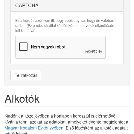
CAPTCHA
Ez a kérdés azért van itt, hogy bebizonyítsa, hogy ön valóban
ember (Ez a robotok által küldött kéretlen levelek elkerülésére
lett kitalálva).
Feliratkozás
Alkotók
Kiadónk a közeljövőben a honlapon keresztül is elérhetővé
kívánja tenni azokat az adatokat, amelyeket évente megjelentet a
Magyar Irodalom Évkönyvében
. Első lépésként az alkotók adatait
tettük közzé.