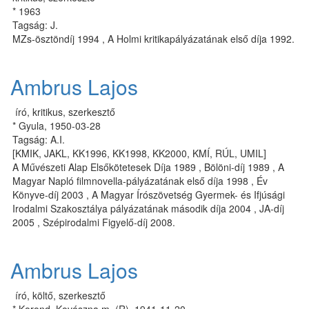
* 1963
Tagság: J.
MZs-ösztöndíj 1994 , A Hol­mi kri­ti­ka­pá­lyá­za­tá­nak el­ső dí­ja 1992.
Ambrus Lajos
író, kritikus, szerkesztő
* Gyula, 1950-03-28
Tagság: A.I.
[KMIK, JAKL, KK1996, KK1998, KK2000, KMÍ, RÚL, UMIL]
A Művé­sze­ti Alap El­sőkö­te­te­sek Dí­ja 1989 , Bölöni-díj 1989 , A
Ma­gyar Nap­ló film­no­vel­la-pá­lyá­za­tá­nak el­ső dí­ja 1998 , Év
Könyve-díj 2003 , A Magyar Írószövetség Gyermek- és Ifjúsági
Irodalmi Szakosztálya pályázatának második díja 2004 , JA-díj
2005 , Szépirodalmi Figyelő-díj 2008.
Ambrus Lajos
író, költő, szerkesztő