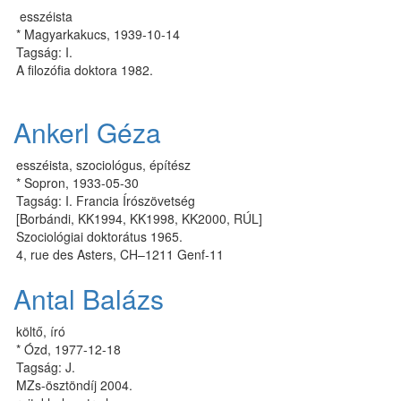
esszéista
* Magyarkakucs, 1939-10-14
Tagság: I.
A filozófia doktora 1982.
Ankerl Géza
esszéista, szociológus, építész
* Sopron, 1933-05-30
Tagság: I. Francia Írószövetség
[Borbándi, KK1994, KK1998, KK2000, RÚL]
Szociológiai doktorátus 1965.
4, rue des Asters, CH–1211 Genf-11
Antal Balázs
költő, író
* Ózd, 1977-12-18
Tagság: J.
MZs-ösz­tön­díj 2004.