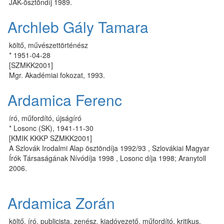
JAK-ösztöndíj 1989.
Archleb Gály Tamara
költő, művészettörténész
* 1951-04-28
[SZMKK2001]
Mgr. Akadémiai fokozat, 1993.
Ardamica Ferenc
író, műfordító, újságíró
* Losonc (SK), 1941-11-30
[KMIK KKKP SZMKK2001]
A Szlovák Irodalmi Alap ösztöndíja 1992/93 , Szlovákiai Magyar
Írók Társaságának Nívódíja 1998 , Losonc díja 1998; Aranytoll
2006.
Ardamica Zorán
költő, író, publicista, zenész, kiadóvezető, műfordító, kritikus,