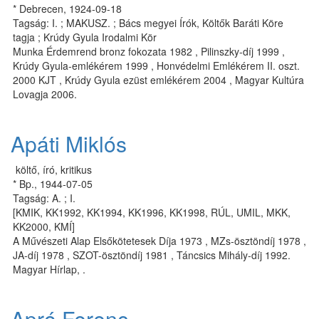
* Debrecen, 1924-09-18
Tagság: I. ; MAKUSZ. ; Bács megyei Írók, Költők Baráti Köre
tagja ; Krúdy Gyula Irodalmi Kör
Munka Érdemrend bronz fokozata 1982 , Pi­linsz­ky­-díj 1999 ,
Krúdy Gyula-emlékérem 1999 , Honvédelmi Emlékérem II. oszt.
2000 KJT , Krúdy Gyula ezüst emlékérem 2004 , Magyar Kultúra
Lovagja 2006.
Apáti Miklós
költő, író, kritikus
* Bp., 1944-07-05
Tagság: A. ; I.
[KMIK, KK1992, KK1994, KK1996, KK1998, RÚL, UMIL, MKK,
KK2000, KMÍ]
A Művé­sze­ti Alap El­ső­kö­te­te­sek Dí­ja 1973 , MZs-ösz­tön­díj 1978 ,
JA-díj 1978 , SZOT-ösz­tön­díj 1981 , Tán­csics Mi­hály-díj 1992.
Magyar Hírlap, .
Apró Ferenc