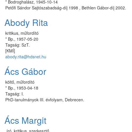
* Bodroghalász, 1945-10-14
Petőfi Sándor Sajtószabadság-díj 1998 , Bethlen Gábor-díj 2002.
Abody Rita
kritikus, műfordító
* Bp., 1957-05-20
Tagság: SzT.
[KMÍ]
abody.rita@hdsnet.hu
Ács Gábor
költő, műfordító
* Bp., 1953-04-18
Tagság: I.
PhD-tanulmányok III. évfolyam, Debrecen.
Ács Margit
író, kritikus, szerkesztő