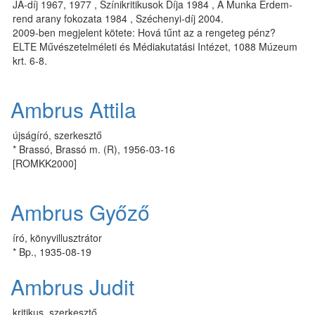
JA-díj 1967, 1977 , Szí­ni­kri­ti­ku­sok Dí­ja 1984 , A Mun­ka Ér­dem­
rend arany fo­ko­za­ta 1984 , Szé­che­nyi­-díj 2004.
2009-ben megjelent kötete: Hová tűnt az a rengeteg pénz?
ELTE Művészetelméleti és Médiakutatási Intézet, 1088 Múzeum
krt. 6-8.
Ambrus Attila
újságíró, szerkesztő
* Brassó, Brassó m. (R), 1956-03-16
[ROMKK2000]
Ambrus Győző
író, könyvillusztrátor
* Bp., 1935-08-19
Ambrus Judit
kritikus, szerkesztő