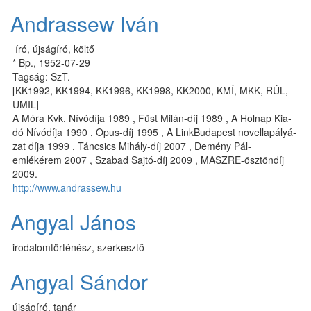
Andrassew Iván
író, újságíró, költő
* Bp., 1952-07-29
Tagság: SzT.
[KK1992, KK1994, KK1996, KK1998, KK2000, KMÍ, MKK, RÚL,
UMIL]
A Mó­ra Kvk. Ní­vó­dí­ja 1989 , Füst Mi­lán-díj 1989 , A Hol­nap Ki­a­
dó Ní­vó­dí­ja 1990 , Opus-díj 1995 , A LinkBudapest no­vel­la­pá­lyá­
zat dí­ja 1999 , Táncsics Mihály-díj 2007 , Demény Pál-
emlékérem 2007 , Szabad Sajtó-díj 2009 , MASZRE-ösztöndíj
2009.
http://www.andrassew.hu
Angyal János
irodalomtörténész, szerkesztő
Angyal Sándor
újságíró, tanár