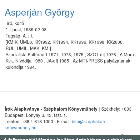
Asperján György
író, költő
* Újpest, 1939-02-08
Tagság: A. ; I.
[KMIK, ÚML8, KK1992, KK1994, KK1996, KK1998, KK2000,
RÚL, UMIL, MKK, KMÍ]
Szo­ci­a­lis­ta Kul­tú­rá­ért 1971, 1973, 1975 , SZOT-díj 1976 , A Mó­ra
Kvk. Ní­vó­dí­ja 1980 , JA-díj 1985 , Az MTI-PRESS pá­lyá­za­tá­nak
kü­lön­dí­ja 1994.
Írók Alapítványa - Széphalom Könyvműhely
| Székhely: 1093
Budapest, Lónyay u. 43. fszt. 1.
Telefon: +36 1 618 1050 | E-mail:
info@szephalom-
konyvmuhely.hu
A felhasználói élmény javítása érdekében a webhelyen