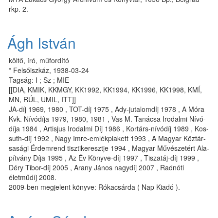
rkp. 2.
Ágh István
költő, író, műfordító
* Felsőiszkáz, 1938-03-24
Tagság: I ; Sz ; MIE
[[DIA, KMIK, KKMGY, KK1992, KK1994, KK1996, KK1998, KMÍ,
MN, RÚL, UMIL, ITT]]
JA-díj 1969, 1980 , TOT-díj 1975 , Ady-ju­ta­lom­díj 1978 , A Mó­ra
Kvk. Ní­vó­dí­ja 1979, 1980, 1981 , Vas M. Ta­ná­csa Iro­dal­mi Ní­vó­
dí­ja 1984 , Artisjus Iro­dal­mi Díj 1986 , Kor­társ-ní­vó­díj 1989 , Kos­
suth-díj 1992 , Nagy Im­re-emlékplakett 1993 , A Magyar Köz­tár­
sa­sá­gi Ér­dem­rend tisztikeresztje 1994 , Ma­gyar Művé­sze­tért Ala­
pít­vány Dí­ja 1995 , Az Év Köny­ve-díj 1997 , Ti­sza­táj-díj 1999 ,
Déry Tibor-díj 2005 , Arany János nagydíj 2007 , Radnóti
életműdíj 2008.
2009-ben megjelent könyve: Rókacsárda ( Nap Kiadó ).