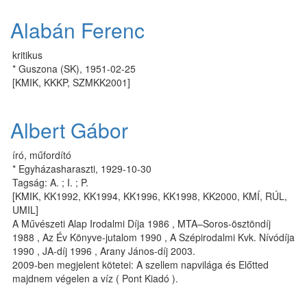
Alabán Ferenc
kritikus
* Guszona (SK), 1951-02-25
[KMIK, KKKP, SZMKK2001]
Albert Gábor
író, műfordító
* Egyházasharaszti, 1929-10-30
Tagság: A. ; I. ; P.
[KMIK, KK1992, KK1994, KK1996, KK1998, KK2000, KMÍ, RÚL,
UMIL]
A Művé­sze­ti Alap Iro­dal­mi Dí­ja 1986 , MTA–So­ros-ösz­tön­díj
1988 , Az Év Köny­ve-ju­ta­lom 1990 , A Szé­p­i­ro­dal­mi Kvk. Ní­vó­dí­ja
1990 , JA-díj 1996 , Arany János-díj 2003.
2009-ben megjelent kötetei: A szellem napvilága és Előtted
majdnem végelen a víz ( Pont Kiadó ).