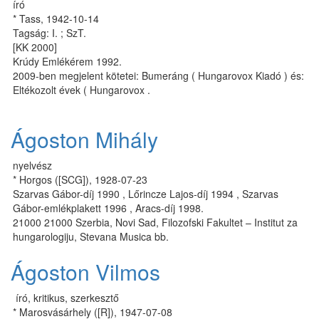
író
* Tass, 1942-10-14
Tagság: I. ; SzT.
[KK 2000]
Krúdy Emlékérem 1992.
2009-ben megjelent kötetei: Bumeráng ( Hungarovox Kiadó ) és:
Eltékozolt évek ( Hungarovox .
Ágoston Mihály
nyelvész
* Horgos ([SCG]), 1928-07-23
Szarvas Gábor-díj 1990 , Lőrincze Lajos-díj 1994 , Szarvas
Gábor-emlékplakett 1996 , Aracs-díj 1998.
21000 21000 Szerbia, Novi Sad, Filozofski Fakultet – Institut za
hungarologiju, Stevana Musica bb.
Ágoston Vilmos
író, kritikus, szerkesztő
* Marosvásárhely ([R]), 1947-07-08