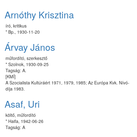
Arnóthy Krisztina
író, kritikus
* Bp., 1930-11-20
Árvay János
műfordító, szerkesztő
* Szolnok, 1930-09-25
Tagság: A.
[KMÍ]
A Szo­ci­a­lis­ta Kul­tú­rá­ért 1971, 1979, 1985; Az Eu­ró­pa Kvk. Ní­vó­
dí­ja 1983.
Asaf, Uri
költő, műfordító
* Haifa, 1942-06-26
Tagság: A