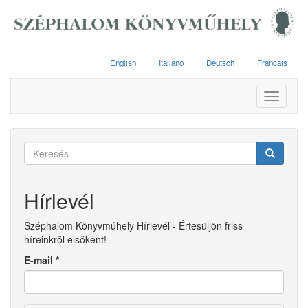
Ugrás
a
tartalomra
English
Italiano
Deutsch
Francais
Toggle
navigati
Keresés
űrlap
Keresés
Hírlevél
Széphalom Könyvműhely Hírlevél - Értesüljön friss
híreinkről elsőként!
E-mail
*