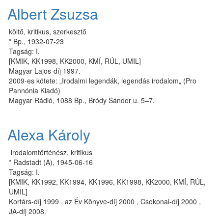
Albert Zsuzsa
költő, kritikus, szerkesztő
* Bp., 1932-07-23
Tagság: I.
[KMIK, KK1998, KK2000, KMÍ, RÚL, UMIL]
Magyar Lajos-díj 1997.
2009-es kötete: „Irodalmi legendák, legendás irodalom„ (Pro
Pannónia Kiadó)
Ma­gyar Rá­dió, 1088 Bp., Bródy Sán­dor u. 5–7.
Alexa Károly
irodalomtörténész, kritikus
* Radstadt (A), 1945-06-16
Tagság: I.
[KMIK, KK1992, KK1994, KK1996, KK1998, KK2000, KMÍ, RÚL,
UMIL]
Kortárs-díj 1999 , az Év Könyve-díj 2000 , Csokonai-díj 2000 ,
JA-díj 2008.