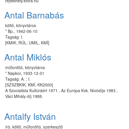
rejtekhely.extra.hu
Antal Barnabás
költő, könyvtáros
* Bp., 1942-06-10
Tagság: I.
[KMIK, RÚL, UMIL, KMÍ]
Antal Miklós
műfordító, könyvtáros
* Napkor, 1933-12-01
Tagság: A. ; I.
[SZSZBKIK, KMÍ, KK2000]
A Szo­ci­a­lis­ta Kul­tú­rá­ért 1971 , Az Eu­ró­pa Kvk. Ní­vó­dí­ja 1983 ,
Vá­ci Mi­hály-díj 1988.
Antalfy István
író, köl­tő, műfor­dí­tó, szerkesztő