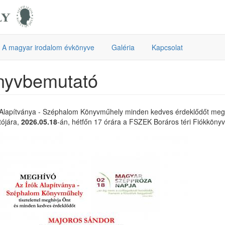
A magyar irodalom évkönyve
Galéria
Kapcsolat
nyvbemutató
 Alapítványa - Széphalom Könyvműhely minden kedves érdeklődőt me
ójára,
2026.05.18
-án, hétfőn 17 órára a FSZEK Boráros téri Fiókkönyv