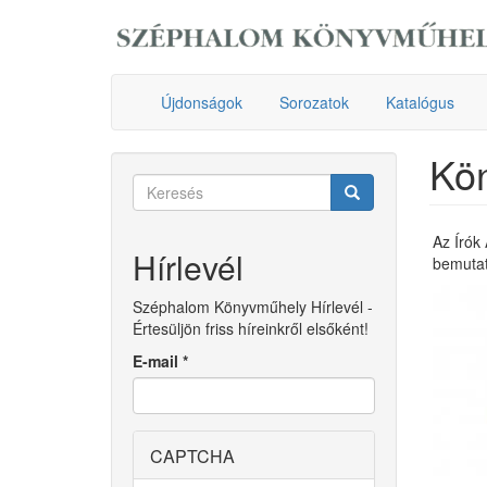
Ugrás
a
tartalomra
Újdonságok
Sorozatok
Katalógus
Kö
Keresés
űrlap
Keresés
Az Írók
Hírlevél
bemutat
Széphalom Könyvműhely Hírlevél -
Értesüljön friss híreinkről elsőként!
E-mail
*
CAPTCHA