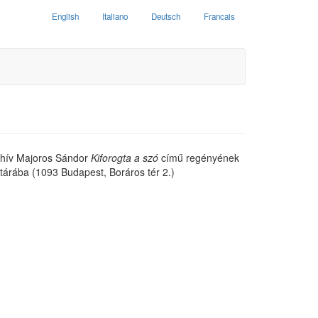
English
Italiano
Deutsch
Francais
ghív Majoros Sándor
Kiforogta a szó
című regényének
tárába (1093 Budapest, Boráros tér 2.)