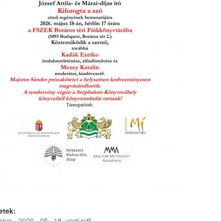
etek:
ivo-_2026._05._18.-vegl.pdf