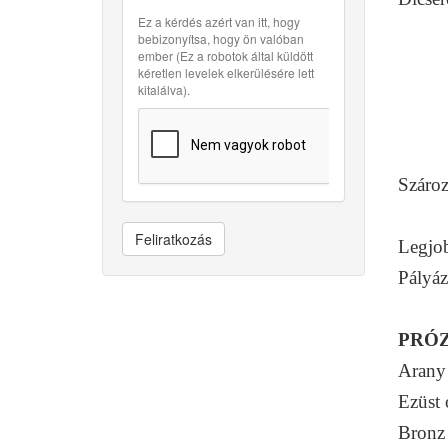
Ez a kérdés azért van itt, hogy
Falu
bebizonyítsa, hogy ön valóban
ember (Ez a robotok által küldött
Harc
kéretlen levelek elkerülésére lett
kitalálva).
Homo
Imre
Néme
Szároz
Vági
Feliratkozás
Legjob
Pályáz
PRÓ
Arany 
Ezüst 
Bronz 