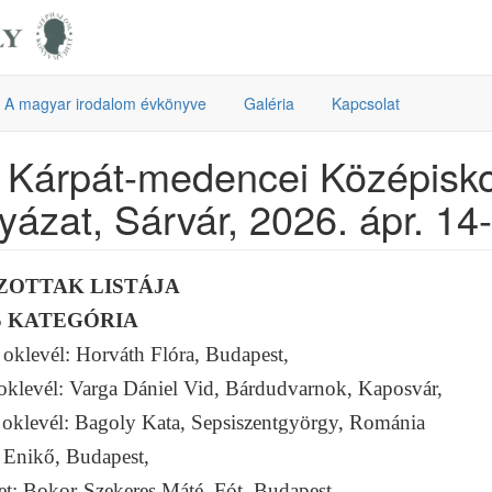
A magyar irodalom évkönyve
Galéria
Kapcsolat
 Kárpát-medencei Középisko
yázat, Sárvár, 2026. ápr. 14
ZOTTAK LISTÁJA
 KATEGÓRIA
oklevél: Horváth Flóra, Budapest,
oklevél: Varga Dániel Vid, Bárdudvarnok, Kaposvár,
oklevél: Bagoly Kata, Sepsiszentgyörgy, Románia
 Enikő, Budapest,
et: Bokor-Szekeres Máté, Fót, Budapest,