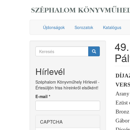
Ugrás
a
tartalomra
Újdonságok
Sorozatok
Katalógus
49.
Keresés
Pál
űrlap
Keresés
Hírlevél
DÍJA
Széphalom Könyvműhely Hírlevél -
VERS
Értesüljön friss híreinkről elsőként!
Arany 
E-mail
*
Ezüst 
Bronz 
Gábor
CAPTCHA
Dicsér