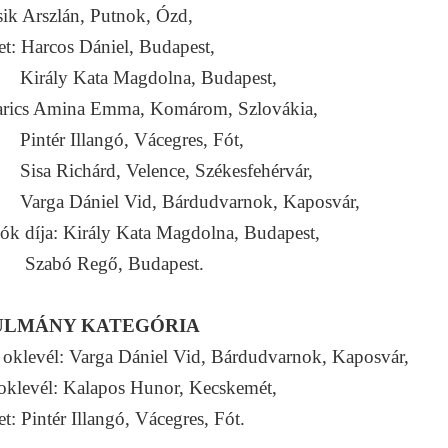
ik Arszlán, Putnok, Ózd,
et: Harcos Dániel, Budapest,
ly Kata Magdolna, Budapest,
rics Amina Emma, Komárom, Szlovákia,
r Illangó, Vácegres, Fót,
Richárd, Velence, Székesfehérvár,
 Dániel Vid, Bárdudvarnok, Kaposvár,
ók díja: Király Kata Magdolna, Budapest,
ó Regő, Budapest.
ULMÁNY KATEGÓRIA
oklevél: Varga Dániel Vid, Bárdudvarnok, Kaposvár,
oklevél: Kalapos Hunor, Kecskemét,
et: Pintér Illangó, Vácegres, Fót.