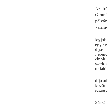
Az Ír
Gimnáz
pályáz
valame
legjo
egyete
díjas 
Ferenc
elnök,
szerk
díját
közön
rész
Sárvár