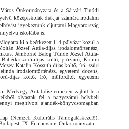
r Város Önkormányzata és a Sárvári Tinódi
elvű középiskolák diákjai számára irodalmi
felhívást igyekeztünk eljuttatni Magyarország
nyelvű iskoláiba is.
ogatta ki a beérkezett 114 pályázat közül a
Zoltán József Attila-díjas irodalomtörténész,
unktus, Jámborné Balog Tünde József Attila-
 Babérkoszorú-díjas költő, prózaíró, Kontra
 Mezey Katalin Kossuth-díjas költő, író, zsűri
elinda irodalomtörténész, egyetemi docens,
orú-díjas költő, író, műfordító, egyetemi
.
um Medvegy Antal-dísztermében zajlott le a
eikből olvastak fel a nagyszámú helybeli
amennyi meghívott ajándék-könyvcsomagban
lap (Nemzeti Kulturális Támogatáskezelő),
Budapest, IX. Ferencváros Önkormányzata.