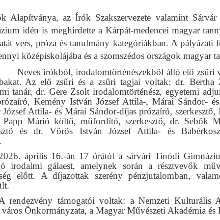
ók Alapítványa, az Írók Szakszervezete valamint Sárvá
ium idén is meghirdette a Kárpát-medencei magyar tanny
atát vers, próza és tanulmány kategóriákban. A pályázati 
nnyi középiskolájába és a szomszédos országok magyar tan
Neves írókból, irodalomtörténészekből álló elő zsűri vál
bbakat.
Az elő zsűri és a zsűri tagjai voltak: dr. Bertha 
mi tanár, dr. Gere Zsolt irodalomtörténész, egyetemi adj
prózaíró, Kemény István József Attila-, Márai Sándor- és
 József Attila- és Márai Sándor-díjas prózaíró, szerkesztő,
 Papp Márió költő, műfordító, szerkesztő, dr. Sebők M
esztő és dr. Vörös István József Attila- és Babérkosz
oktató
2026. április 16.-án 17 órától a sárvári Tinódi Gimnázi
adó irodalmi gálaest, amelynek során a résztvevők műv
ség előtt. A díjazottak szerény pénzjutalomban, val
esült.
A rendezvény támogatói voltak: a Nemzeti Kulturális A
 város Önkormányzata, a Magyar Művészeti Akadémia és 