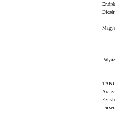
Endrés
Dicsér
Kirá
Magya
Pinté
Sisa 
Varga
Pályáz
Szab
TAN
Arany 
Ezüst 
Dicsér