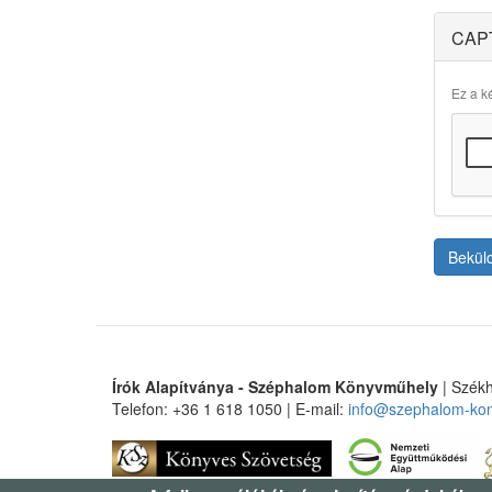
CAP
Ez a ké
Bekül
Írók Alapítványa - Széphalom Könyvműhely
| Székh
Telefon: +36 1 618 1050 | E-mail:
info@szephalom-ko