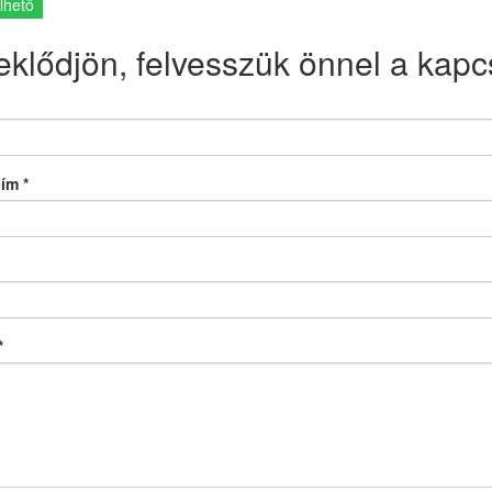
lhető
eklődjön, felvesszük önnel a kapcs
cím
*
*