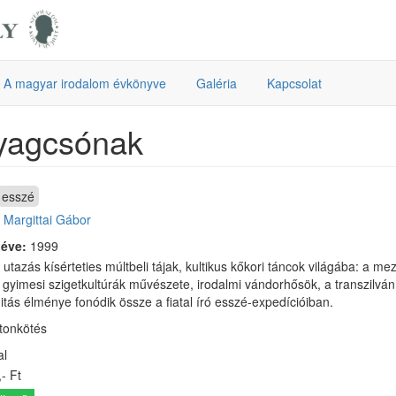
A magyar irodalom évkönyve
Galéria
Kapcsolat
yagcsónak
esszé
:
Margittai Gábor
 éve:
1999
utazás kísérteties múltbeli tájak, kultikus kőkori táncok világába: a me
i, gyimesi szigetkultúrák művészete, irodalmi vándorhősök, a transzilvá
itás élménye fonódik össze a fiatal író esszé-expedícióiban.
rtonkötés
al
- Ft