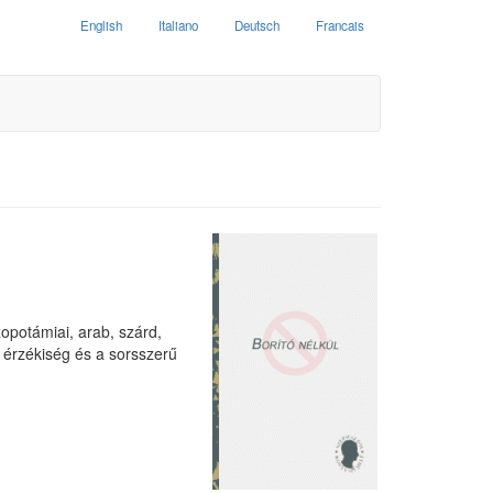
English
Italiano
Deutsch
Francais
zopotámiai, arab, szárd,
n érzékiség és a sorsszerű