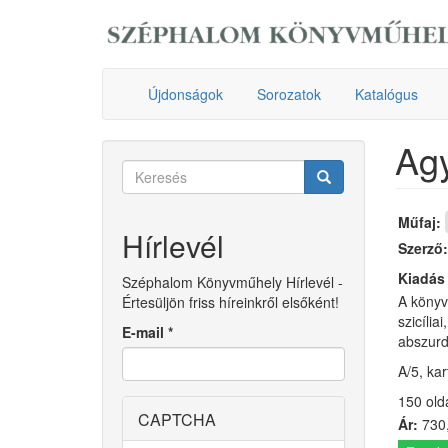
Ugrás
a
tartalomra
Újdonságok
Sorozatok
Katalógus
Ag
Keresés
űrlap
Keresés
Műfaj:
Hírlevél
Szerző
Kiadás
Széphalom Könyvműhely Hírlevél -
A könyv 
Értesüljön friss híreinkről elsőként!
szicília
E-mail
*
abszurd
A/5, ka
150 old
CAPTCHA
Ár:
730,