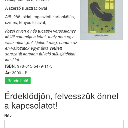
A szerző illusztrációival
A/5, 288 oldal, ragasztott kartonkötés,
színes, fényes fóliával,
Közel ötven év és tucatnyi verseskönyv
költői summája a kötet, mely nem egy
változatlan „én”-t jelenít meg, hanem az
én-változatok egymásra vetített
sorozatát korokon átívelő stílusjátékkal
idézi fel.
ISBN:
978-615-5479-11-3
Ár:
3000,- Ft
Rendelhető
Érdeklődjön, felvesszük önnel
a kapcsolatot!
Név