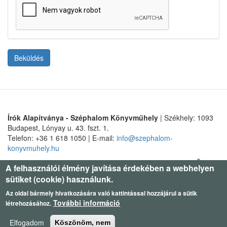
Beküldés
Írók Alapítványa - Széphalom Könyvműhely
| Székhely: 1093
Budapest, Lónyay u. 43. fszt. 1.
Telefon: +36 1 618 1050 | E-mail:
info@szephalom-
konyvmuhely.hu
A felhasználói élmény javítása érdekében a webhelyen
sütiket (cookie) használunk.
Az oldal bármely hivatkozására való kattintással hozzájárul a sütik
További információ
létrehozásához.
Elfogadom
Köszönöm, nem