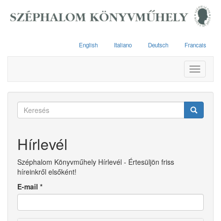
Ugrás
a
tartalomra
English
Italiano
Deutsch
Francais
Toggle
navigati
Keresés
űrlap
Keresés
Hírlevél
Széphalom Könyvműhely Hírlevél - Értesüljön friss
híreinkről elsőként!
E-mail
*