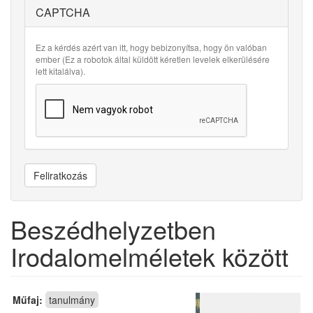
CAPTCHA
Ez a kérdés azért van itt, hogy bebizonyítsa, hogy ön valóban
ember (Ez a robotok által küldött kéretlen levelek elkerülésére
lett kitalálva).
Feliratkozás
Beszédhelyzetben
Irodalomelméletek között
Műfaj:
tanulmány