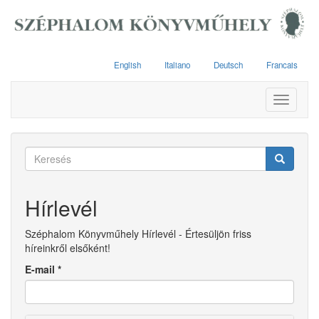
Ugrás
a
tartalomra
English
Italiano
Deutsch
Francais
Toggle
navigati
Keresés
űrlap
Keresés
Hírlevél
Széphalom Könyvműhely Hírlevél - Értesüljön friss
híreinkről elsőként!
E-mail
*