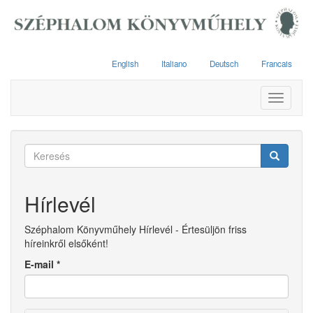
Ugrás
a
tartalomra
English
Italiano
Deutsch
Francais
Toggle
navigati
Keresés
űrlap
Keresés
Hírlevél
Széphalom Könyvműhely Hírlevél - Értesüljön friss
híreinkről elsőként!
E-mail
*