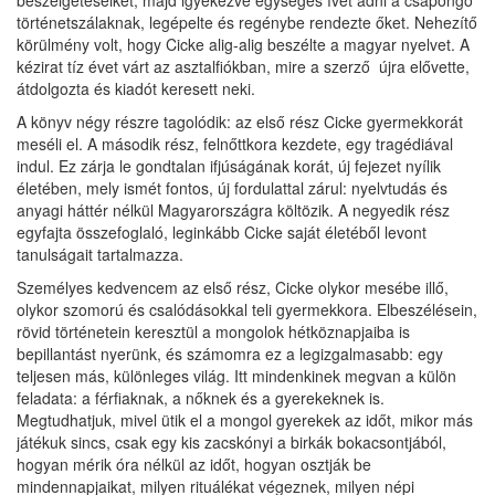
beszélgetéseiket, majd igyekezve egységes ívet adni a csapongó
történetszálaknak, legépelte és regénybe rendezte őket. Nehezítő
körülmény volt, hogy Cicke alig-alig beszélte a magyar nyelvet. A
kézirat tíz évet várt az asztalfiókban, mire a szerző újra elővette,
átdolgozta és kiadót keresett neki.
A könyv négy részre tagolódik: az első rész Cicke gyermekkorát
meséli el. A második rész, felnőttkora kezdete, egy tragédiával
indul. Ez zárja le gondtalan ifjúságának korát, új fejezet nyílik
életében, mely ismét fontos, új fordulattal zárul: nyelvtudás és
anyagi háttér nélkül Magyarországra költözik. A negyedik rész
egyfajta összefoglaló, leginkább Cicke saját életéből levont
tanulságait tartalmazza.
Személyes kedvencem az első rész, Cicke olykor mesébe illő,
olykor szomorú és csalódásokkal teli gyermekkora. Elbeszélésein,
rövid történetein keresztül a mongolok hétköznapjaiba is
bepillantást nyerünk, és számomra ez a legizgalmasabb: egy
teljesen más, különleges világ. Itt mindenkinek megvan a külön
feladata: a férfiaknak, a nőknek és a gyerekeknek is.
Megtudhatjuk, mivel ütik el a mongol gyerekek az időt, mikor más
játékuk sincs, csak egy kis zacskónyi a birkák bokacsontjából,
hogyan mérik óra nélkül az időt, hogyan osztják be
mindennapjaikat, milyen rituálékat végeznek, milyen népi