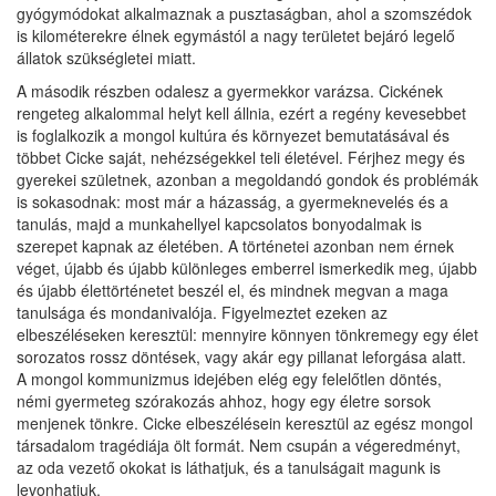
gyógymódokat alkalmaznak a pusztaságban, ahol a szomszédok
is kilométerekre élnek egymástól a nagy területet bejáró legelő
állatok szükségletei miatt.
A második részben odalesz a gyermekkor varázsa. Cickének
rengeteg alkalommal helyt kell állnia, ezért a regény kevesebbet
is foglalkozik a mongol kultúra és környezet bemutatásával és
többet Cicke saját, nehézségekkel teli életével. Férjhez megy és
gyerekei születnek, azonban a megoldandó gondok és problémák
is sokasodnak: most már a házasság, a gyermeknevelés és a
tanulás, majd a munkahellyel kapcsolatos bonyodalmak is
szerepet kapnak az életében. A történetei azonban nem érnek
véget, újabb és újabb különleges emberrel ismerkedik meg, újabb
és újabb élettörténetet beszél el, és mindnek megvan a maga
tanulsága és mondanivalója. Figyelmeztet ezeken az
elbeszéléseken keresztül: mennyire könnyen tönkremegy egy élet
sorozatos rossz döntések, vagy akár egy pillanat leforgása alatt.
A mongol kommunizmus idejében elég egy felelőtlen döntés,
némi gyermeteg szórakozás ahhoz, hogy egy életre sorsok
menjenek tönkre. Cicke elbeszélésein keresztül az egész mongol
társadalom tragédiája ölt formát. Nem csupán a végeredményt,
az oda vezető okokat is láthatjuk, és a tanulságait magunk is
levonhatjuk.