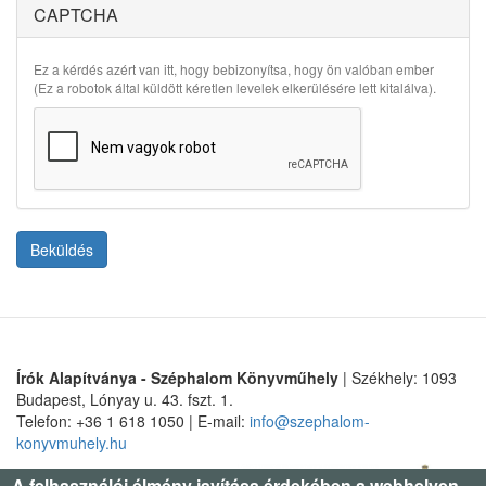
CAPTCHA
Ez a kérdés azért van itt, hogy bebizonyítsa, hogy ön valóban ember
(Ez a robotok által küldött kéretlen levelek elkerülésére lett kitalálva).
Beküldés
Írók Alapítványa - Széphalom Könyvműhely
| Székhely: 1093
Budapest, Lónyay u. 43. fszt. 1.
Telefon: +36 1 618 1050 | E-mail:
info@szephalom-
konyvmuhely.hu
A felhasználói élmény javítása érdekében a webhelyen