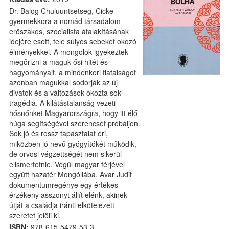
Dr. Balog Chuluuntsetseg, Cicke
gyermekkora a nomád társadalom
erőszakos, szocialista átalakításának
idejére esett, tele súlyos sebeket okozó
élményekkel. A mongolok igyekeztek
megőrizni a maguk ősi hitét és
hagyományait, a mindenkori fiatalságot
azonban magukkal sodorják az új
divatok és a változások okozta sok
tragédia. A kilátástalanság vezeti
hősnőnket Magyarországra, hogy itt élő
húga segítségével szerencsét próbáljon.
Sok jó és rossz tapasztalat éri,
miközben jó nevű gyógyítókét működik,
de orvosi végzettségét nem sikerül
elismertetnie. Végül magyar férjével
együtt hazatér Mongóliába. Avar Judit
dokumentumregénye egy értékes-
érzékeny asszonyt állít elénk, akinek
útját a családja iránti elkötelezett
szeretet jelöli ki.
ISBN:
978-615-5479-53-3