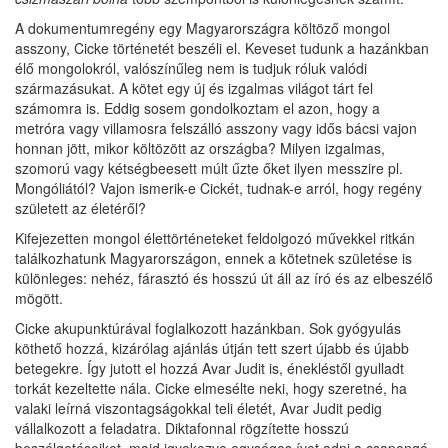
A dokumentumregény egy Magyarországra költöző mongol
asszony, Cicke történetét beszéli el. Keveset tudunk a hazánkban
élő mongolokról, valószínűleg nem is tudjuk róluk valódi
származásukat. A kötet egy új és izgalmas világot tárt fel
számomra is. Eddig sosem gondolkoztam el azon, hogy a
metróra vagy villamosra felszálló asszony vagy idős bácsi vajon
honnan jött, mikor költözött az országba? Milyen izgalmas,
szomorú vagy kétségbeesett múlt űzte őket ilyen messzire pl.
Mongóliától? Vajon ismerik-e Cickét, tudnak-e arról, hogy regény
született az életéről?
Kifejezetten mongol élettörténeteket feldolgozó művekkel ritkán
találkozhatunk Magyarországon, ennek a kötetnek születése is
különleges: nehéz, fárasztó és hosszú út áll az író és az elbeszélő
mögött.
Cicke akupunktúrával foglalkozott hazánkban. Sok gyógyulás
köthető hozzá, kizárólag ajánlás útján tett szert újabb és újabb
betegekre. Így jutott el hozzá Avar Judit is, énekléstől gyulladt
torkát kezeltette nála. Cicke elmesélte neki, hogy szeretné, ha
valaki leírná viszontagságokkal teli életét, Avar Judit pedig
vállalkozott a feladatra. Diktafonnal rögzítette hosszú