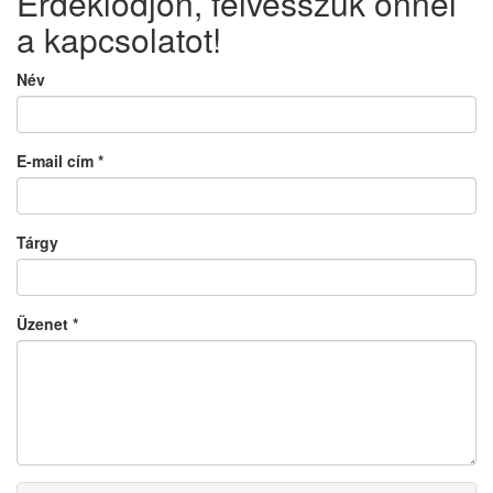
Érdeklődjön, felvesszük önnel
a kapcsolatot!
Név
E-mail cím
*
Tárgy
Üzenet
*