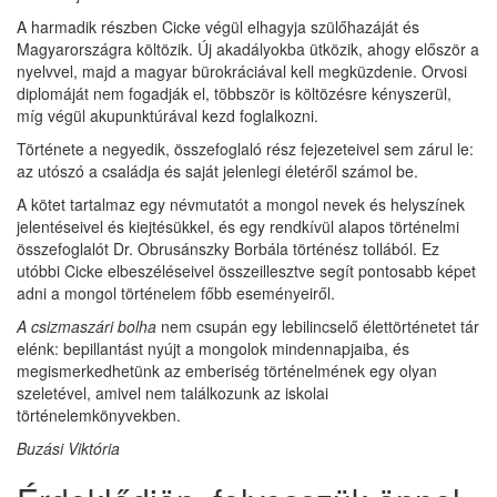
A harmadik részben Cicke végül elhagyja szülőhazáját és
Magyarországra költözik. Új akadályokba ütközik, ahogy először a
nyelvvel, majd a magyar bürokráciával kell megküzdenie. Orvosi
diplomáját nem fogadják el, többször is költözésre kényszerül,
míg végül akupunktúrával kezd foglalkozni.
Története a negyedik, összefoglaló rész fejezeteivel sem zárul le:
az utószó a családja és saját jelenlegi életéről számol be.
A kötet tartalmaz egy névmutatót a mongol nevek és helyszínek
jelentéseivel és kiejtésükkel, és egy rendkívül alapos történelmi
összefoglalót Dr. Obrusánszky Borbála történész tollából. Ez
utóbbi Cicke elbeszéléseivel összeillesztve segít pontosabb képet
adni a mongol történelem főbb eseményeiről.
A csizmaszári bolha
nem csupán egy lebilincselő élettörténetet tár
elénk: bepillantást nyújt a mongolok mindennapjaiba, és
megismerkedhetünk az emberiség történelmének egy olyan
szeletével, amivel nem találkozunk az iskolai
történelemkönyvekben.
Buzási Viktória