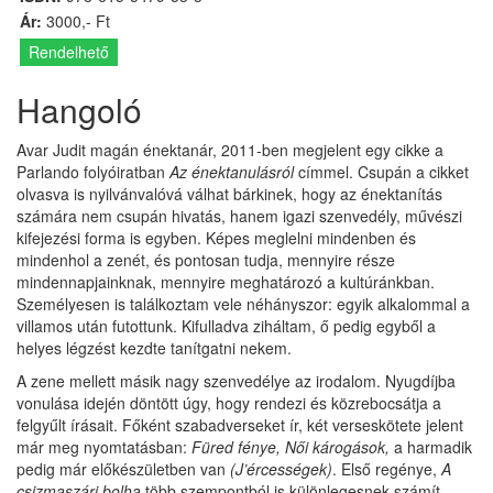
Ár:
3000,- Ft
Rendelhető
Hangoló
Avar Judit magán énektanár, 2011-ben megjelent egy cikke a
Parlando folyóiratban
Az énektanulásról
címmel. Csupán a cikket
olvasva is nyilvánvalóvá válhat bárkinek, hogy az énektanítás
számára nem csupán hivatás, hanem igazi szenvedély, művészi
kifejezési forma is egyben. Képes meglelni mindenben és
mindenhol a zenét, és pontosan tudja, mennyire része
mindennapjainknak, mennyire meghatározó a kultúránkban.
Személyesen is találkoztam vele néhányszor: egyik alkalommal a
villamos után futottunk. Kifulladva ziháltam, ő pedig egyből a
helyes légzést kezdte tanítgatni nekem.
A zene mellett másik nagy szenvedélye az irodalom. Nyugdíjba
vonulása idején döntött úgy, hogy rendezi és közrebocsátja a
felgyűlt írásait. Főként szabadverseket ír, két verseskötete jelent
már meg nyomtatásban:
Füred fénye, Női károgások,
a harmadik
pedig már előkészületben van
(J’ércességek)
. Első regénye,
A
csizmaszári bolha
több szempontból is különlegesnek számít.