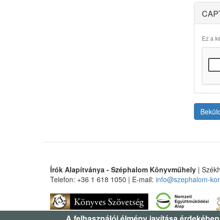
CAP
Ez a ké
Bekül
Írók Alapítványa - Széphalom Könyvműhely
| Székh
Telefon: +36 1 618 1050 | E-mail:
info@szephalom-ko
A felhasználói élmény javítása érdekében