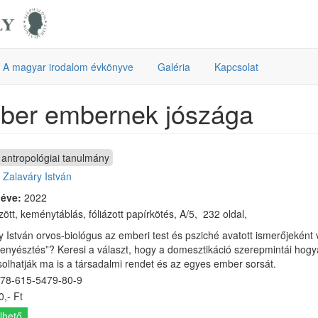
A magyar irodalom évkönyve
Galéria
Kapcsolat
ber embernek jószága
antropológiai tanulmány
:
Zalaváry István
 éve:
2022
nafűzött, keménytáblás, fóliázott papírkötés, A/5, 232 oldal,
 István orvos-biológus az emberi test és psziché avatott ismerőjeként v
enyésztés”? Keresi a választ, hogy a domesztikáció szerepmintái hogy
solhatják ma is a társadalmi rendet és az egyes ember sorsát.
78-615-5479-80-9
,- Ft
lhető