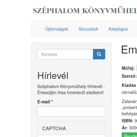
Ugrás
a
tartalomra
Újdonságok
Sorozatok
Katalógus
Em
Keresés
űrlap
Keresés
Műfaj:
Hírlevél
Szerző
Kiadás
Széphalom Könyvműhely Hírlevél -
​​​​​cér
Értesüljön friss híreinkről elsőként!
Zalaváry
E-mail
*
„embert
befolyá
ISBN:
9
Ár:
3000
CAPTCHA
Rende