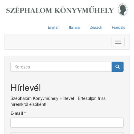
Ugrás
a
tartalomra
English
Italiano
Deutsch
Francais
Toggle
navigati
Keresés
űrlap
Keresés
Hírlevél
Széphalom Könyvműhely Hírlevél - Értesüljön friss
híreinkről elsőként!
E-mail
*