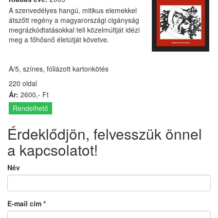
A szenvedélyes hangú, mitikus elemekkel
átszőtt regény a magyarországi cigányság
megrázkódtatásokkal teli közelmúltját idézi
meg a főhősnő életútját követve.
A/5, színes, fóliázott kartonkötés
220 oldal
Ár:
2600,- Ft
Rendelhető
Érdeklődjön, felvesszük önnel
a kapcsolatot!
Név
E-mail cím
*