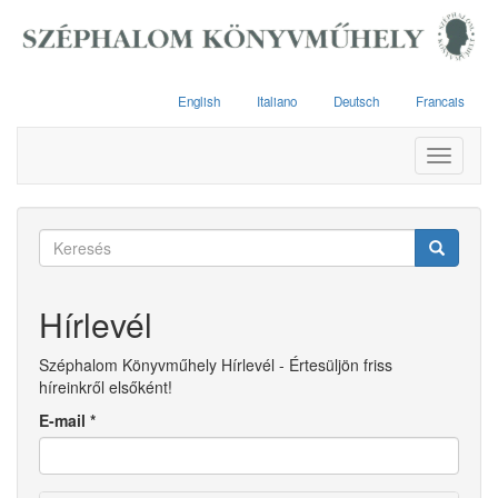
Ugrás
a
tartalomra
English
Italiano
Deutsch
Francais
Toggle
navigati
Keresés
űrlap
Keresés
Hírlevél
Széphalom Könyvműhely Hírlevél - Értesüljön friss
híreinkről elsőként!
E-mail
*