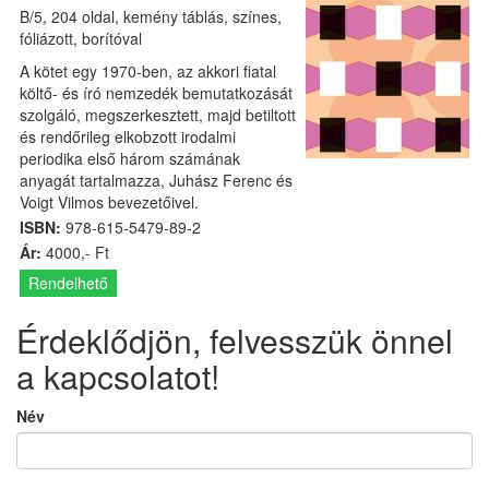
B/5, 204 oldal, kemény táblás, színes,
fóliázott, borítóval
A kötet egy 1970-ben, az akkori fiatal
költő- és író nemzedék bemutatkozását
szolgáló, megszerkesztett, majd betiltott
és rendőrileg elkobzott irodalmi
periodika első három számának
anyagát tartalmazza, Juhász Ferenc és
Voigt Vilmos bevezetőivel.
ISBN:
978-615-5479-89-2
Ár:
4000,- Ft
Rendelhető
Érdeklődjön, felvesszük önnel
a kapcsolatot!
Név