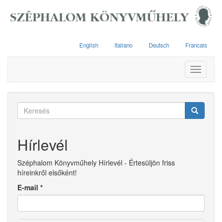
Ugrás
a
tartalomra
English
Italiano
Deutsch
Francais
Toggle
navigati
Keresés
űrlap
Keresés
Hírlevél
Széphalom Könyvműhely Hírlevél - Értesüljön friss
híreinkről elsőként!
E-mail
*