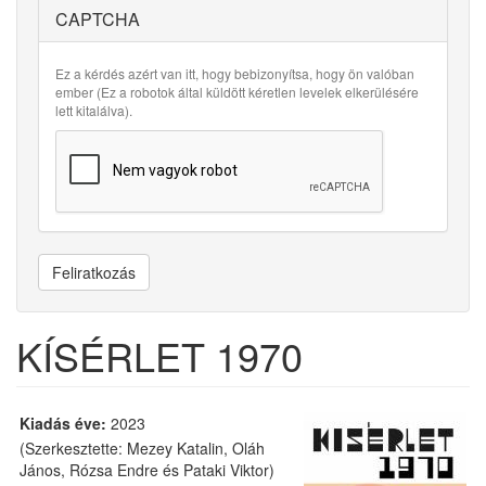
CAPTCHA
Ez a kérdés azért van itt, hogy bebizonyítsa, hogy ön valóban
ember (Ez a robotok által küldött kéretlen levelek elkerülésére
lett kitalálva).
Feliratkozás
KÍSÉRLET 1970
Kiadás éve:
2023
(Szerkesztette: Mezey Katalin, Oláh
János, Rózsa Endre és Pataki Viktor)