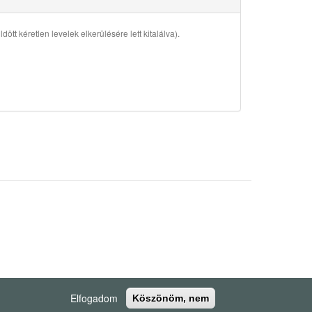
ött kéretlen levelek elkerülésére lett kitalálva).
Elfogadom
Köszönöm, nem