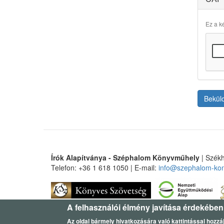
Ez a ké
Bekül
Írók Alapítványa - Széphalom Könyvműhely
| Székh
Telefon: +36 1 618 1050 | E-mail:
info@szephalom-ko
A felhasználói élmény javítása érdekében
Az oldal bármely hivatkozására való kattintással hozzáj