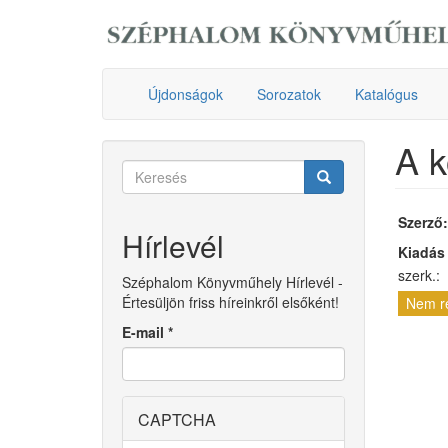
Ugrás
a
tartalomra
Újdonságok
Sorozatok
Katalógus
A k
Keresés
űrlap
Keresés
Szerző
Hírlevél
Kiadás
szerk.:
Széphalom Könyvműhely Hírlevél -
Értesüljön friss híreinkről elsőként!
Nem r
E-mail
*
CAPTCHA