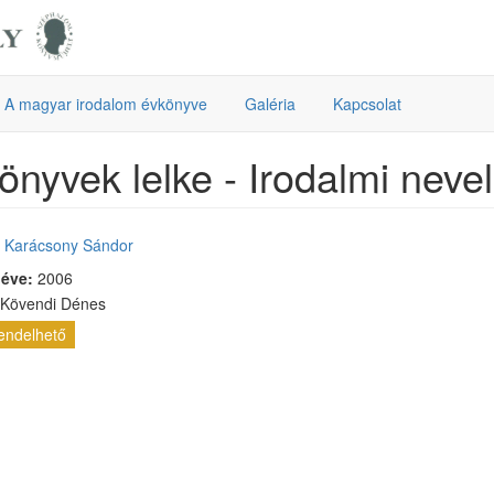
A magyar irodalom évkönyve
Galéria
Kapcsolat
önyvek lelke - Irodalmi neve
:
Karácsony Sándor
 éve:
2006
 Kövendi Dénes
endelhető