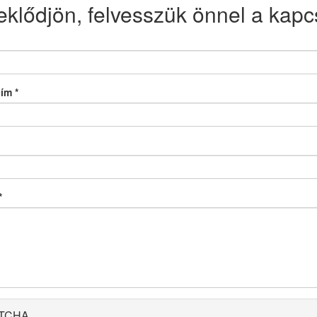
eklődjön, felvesszük önnel a kapcs
cím
*
*
TCHA