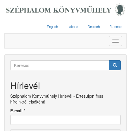
Ugrás
a
tartalomra
English
Italiano
Deutsch
Francais
Toggle
navigati
Keresés
űrlap
Keresés
Hírlevél
Széphalom Könyvműhely Hírlevél - Értesüljön friss
híreinkről elsőként!
E-mail
*