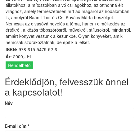
állatokhoz, a mítoszokban alvó csillagokhoz, az otthonná élt
világhoz, amely természetesen hírt ad magáról az irodalomban
is, amelyről Baán Tibor és Cs. Kovács Márta beszélget.
Nemcsak az olvasóvá nevelés a téma, hanem elmélkedés az
értékről, a közös többszörösről, művekről, stílusokról, mindarról,
amiért könyvet veszünk a kezünkbe. Olyan könyveket, amik
nemcsak szórakoztatnak, de építik a lelket.
ISBN:
978-615-5479-52-6
Ár:
2000,- Ft
Rendelhető
Érdeklődjön, felvesszük önnel
a kapcsolatot!
Név
E-mail cím
*