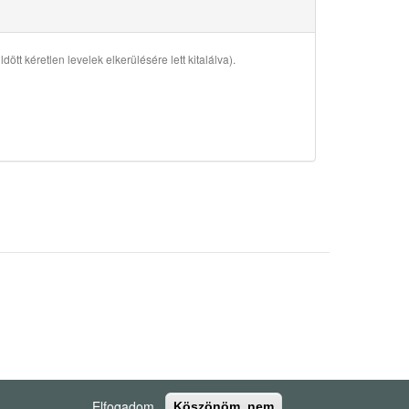
ött kéretlen levelek elkerülésére lett kitalálva).
Elfogadom
Köszönöm, nem