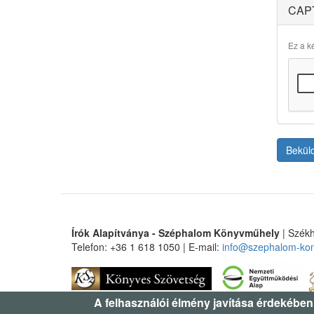
CAP
Ez a ké
Bekül
Írók Alapítványa - Széphalom Könyvműhely
| Székh
Telefon: +36 1 618 1050 | E-mail:
info@szephalom-ko
A felhasználói élmény javítása érdekében