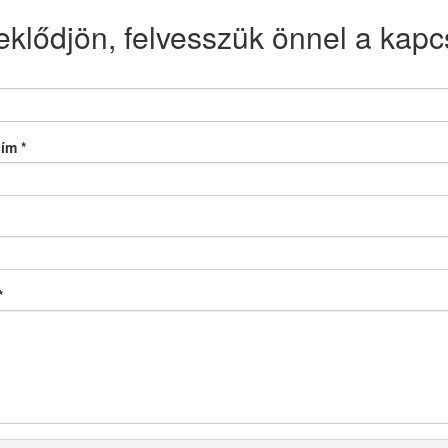
eklődjön, felvesszük önnel a kapcs
cím
*
*