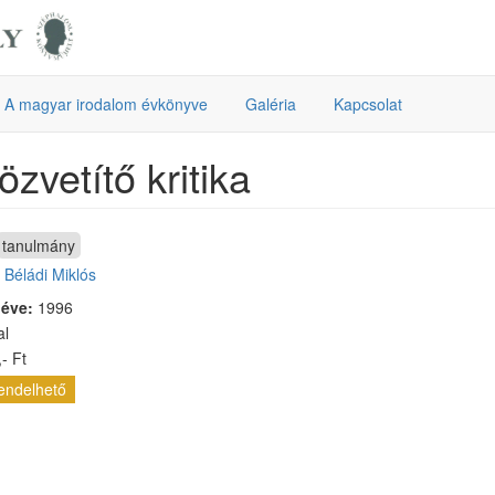
A magyar irodalom évkönyve
Galéria
Kapcsolat
özvetítő kritika
tanulmány
:
Béládi Miklós
 éve:
1996
al
- Ft
endelhető