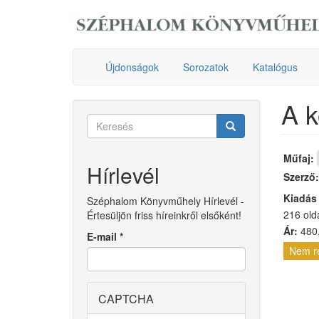
Ugrás
a
tartalomra
Újdonságok
Sorozatok
Katalógus
A k
Keresés
űrlap
Keresés
Műfaj:
Hírlevél
Szerző
Kiadás
Széphalom Könyvműhely Hírlevél -
216 old
Értesüljön friss híreinkről elsőként!
Ár:
480,
E-mail
*
Nem r
CAPTCHA