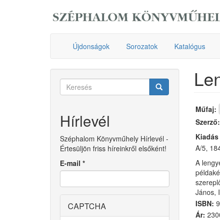
Ugrás
a
tartalomra
Újdonságok
Sorozatok
Katalógus
Len
Keresés
űrlap
Keresés
Műfaj:
Hírlevél
Szerző
Kiadás
Széphalom Könyvműhely Hírlevél -
A/5, 184
Értesüljön friss híreinkről elsőként!
A lengy
E-mail
*
példaké
szereplő
János, 
ISBN:
9
CAPTCHA
Ár:
2300