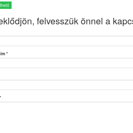
lhető
eklődjön, felvesszük önnel a kapcs
cím
*
*