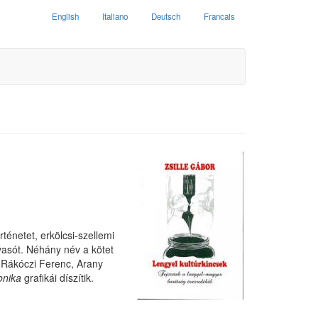
English
Italiano
Deutsch
Francais
énetet, erkölcsi-szellemi
lvasót. Néhány név a kötet
. Rákóczi Ferenc, Arany
onika
grafikái díszítik.