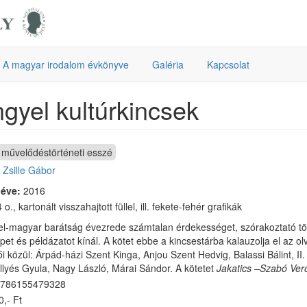
A magyar irodalom évkönyve
Galéria
Kapcsolat
gyel kultúrkincsek
művelődéstörténeti esszé
:
Zsille Gábor
 éve:
2016
 o., kartonált visszahajtott füllel, ill. fekete-fehér grafikák
el-magyar barátság évezrede számtalan érdekességet, szórakoztató tört
pet és példázatot kínál. A kötet ebbe a kincsestárba kalauzolja el az o
i közül: Árpád-házi Szent Kinga, Anjou Szent Hedvig, Balassi Bálint, II
Illyés Gyula, Nagy László, Márai Sándor. A kötetet
Jakatics –Szabó Ver
786155479328
,- Ft