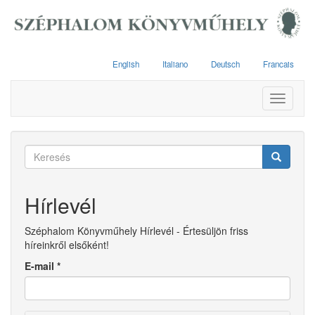
Ugrás
a
tartalomra
English
Italiano
Deutsch
Francais
Toggle
navigati
Keresés
űrlap
Keresés
Hírlevél
Széphalom Könyvműhely Hírlevél - Értesüljön friss
híreinkről elsőként!
E-mail
*