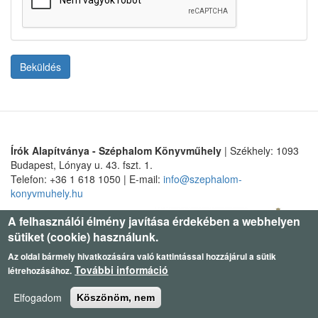
Beküldés
Írók Alapítványa - Széphalom Könyvműhely
| Székhely: 1093
Budapest, Lónyay u. 43. fszt. 1.
Telefon: +36 1 618 1050 | E-mail:
info@szephalom-
konyvmuhely.hu
A felhasználói élmény javítása érdekében a webhelyen
sütiket (cookie) használunk.
Az oldal bármely hivatkozására való kattintással hozzájárul a sütik
További információ
létrehozásához.
Elfogadom
Köszönöm, nem