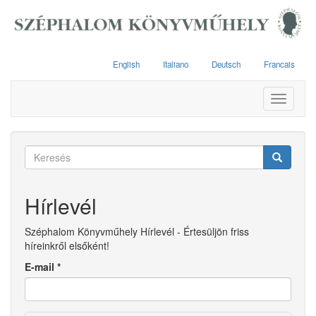
Ugrás
a
tartalomra
English
Italiano
Deutsch
Francais
Toggle
navigati
Keresés
űrlap
Keresés
Hírlevél
Széphalom Könyvműhely Hírlevél - Értesüljön friss
híreinkről elsőként!
E-mail
*