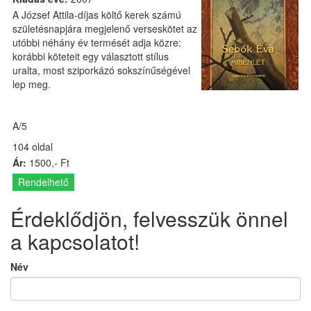
A József Attila-díjas költő kerek számú
születésnapjára megjelenő verseskötet az
utóbbi néhány év termését adja közre:
korábbi köteteit egy választott stílus
uralta, most sziporkázó sokszínűségével
lep meg.
A/5
104 oldal
Ár:
1500,- Ft
Rendelhető
Érdeklődjön, felvesszük önnel
a kapcsolatot!
Név