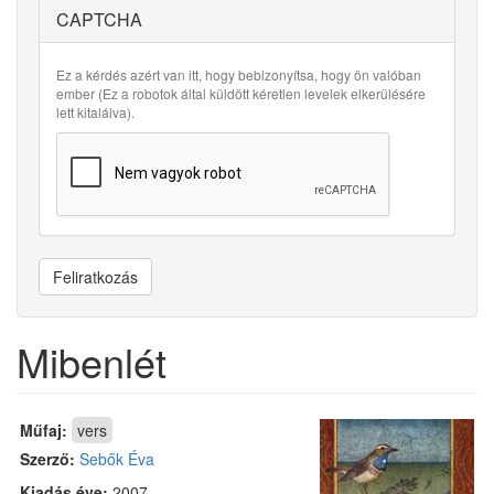
CAPTCHA
Ez a kérdés azért van itt, hogy bebizonyítsa, hogy ön valóban
ember (Ez a robotok által küldött kéretlen levelek elkerülésére
lett kitalálva).
Feliratkozás
Mibenlét
Műfaj:
vers
Szerző:
Sebők Éva
Kiadás éve:
2007