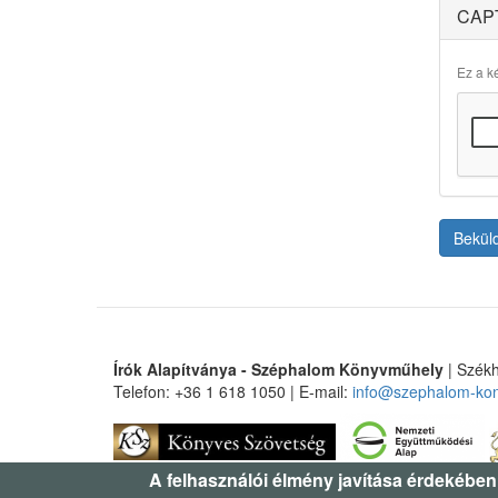
CAP
Ez a ké
Bekül
Írók Alapítványa - Széphalom Könyvműhely
| Székh
Telefon: +36 1 618 1050 | E-mail:
info@szephalom-ko
A felhasználói élmény javítása érdekében