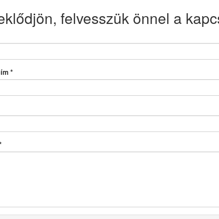
eklődjön, felvesszük önnel a kapcs
cím
*
*