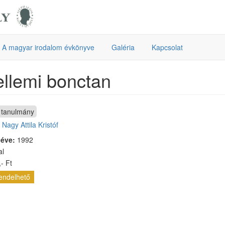
A magyar irodalom évkönyve
Galéria
Kapcsolat
llemi bonctan
tanulmány
:
Nagy Attila Kristóf
 éve:
1992
al
- Ft
endelhető