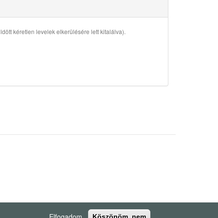
ött kéretlen levelek elkerülésére lett kitalálva).
Elfogadom
Köszönöm, nem