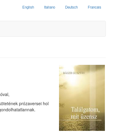
English
Italiano
Deutsch
Francais
óval,
kötetének prózaversei hol
gondolhatatlannak.