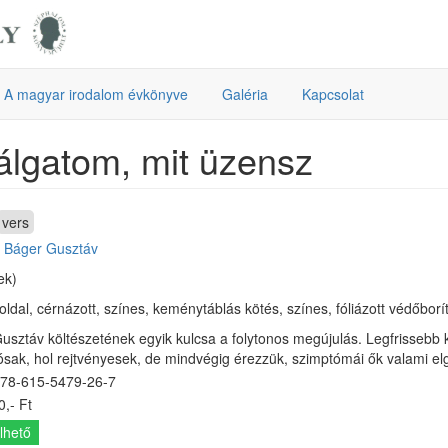
A magyar irodalom évkönyve
Galéria
Kapcsolat
álgatom, mit üzensz
vers
:
Báger Gusztáv
ek)
oldal, cérnázott, színes, keménytáblás kötés, színes, fóliázott védőborít
usztáv költészetének egyik kulcsa a folytonos megújulás. Legfrissebb 
ósak, hol rejtvényesek, de mindvégig érezzük, szimptómái ők valami el
78-615-5479-26-7
,- Ft
lhető