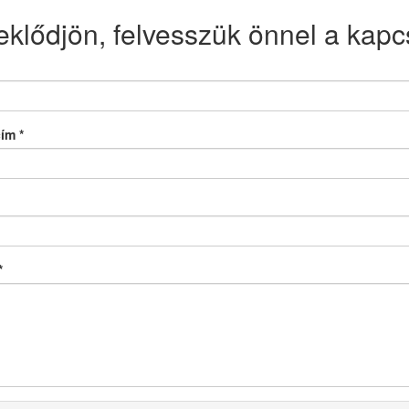
eklődjön, felvesszük önnel a kapcs
cím
*
*