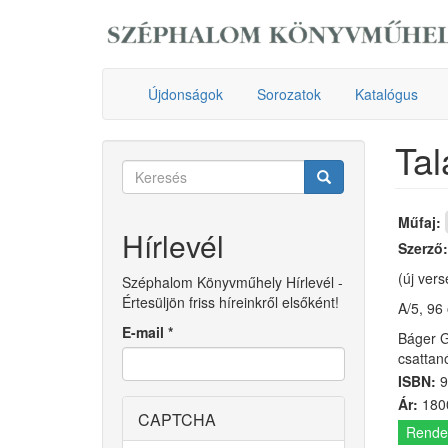
Ugrás
a
tartalomra
Újdonságok
Sorozatok
Katalógus
Tal
Keresés
űrlap
Keresés
Műfaj:
Hírlevél
Szerző
(új vers
Széphalom Könyvműhely Hírlevél -
Értesüljön friss híreinkről elsőként!
A/5, 96 
E-mail
*
Báger G
csattan
ISBN:
9
Ár:
1800
CAPTCHA
Rende