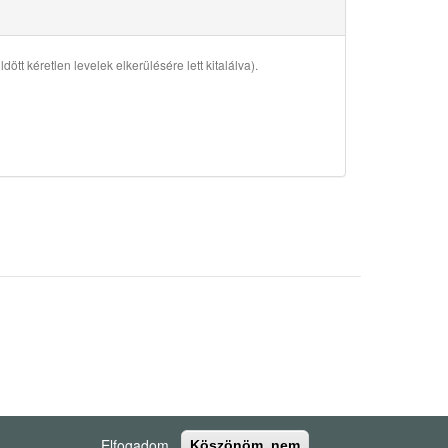
ött kéretlen levelek elkerülésére lett kitalálva).
Elfogadom
Köszönöm, nem