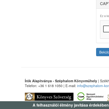
CAP
Ez a ké
Bekül
Írók Alapítványa - Széphalom Könyvműhely
| Székh
Telefon: +36 1 618 1050 | E-mail:
info@szephalom-ko
A felhasználói élmény javítása érdekében