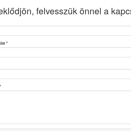
eklődjön, felvesszük önnel a kapcs
cím
*
*