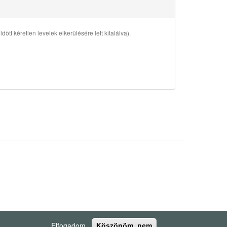
ött kéretlen levelek elkerülésére lett kitalálva).
Elfogadom
Köszönöm, nem