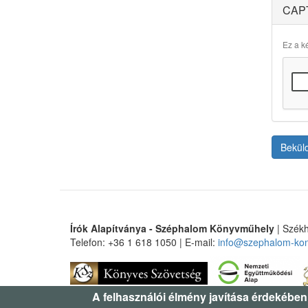
CAP
Ez a ké
Bekül
Írók Alapítványa - Széphalom Könyvműhely
| Székh
Telefon: +36 1 618 1050 | E-mail:
info@szephalom-ko
A felhasználói élmény javítása érdekében