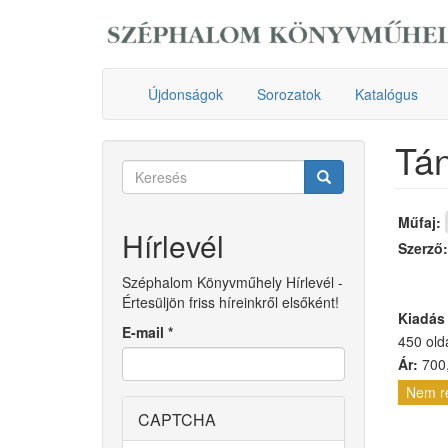
Ugrás
a
tartalomra
Újdonságok
Sorozatok
Katalógus
Tán
Keresés
űrlap
Keresés
Műfaj:
Hírlevél
Szerző
Széphalom Könyvműhely Hírlevél -
Értesüljön friss híreinkről elsőként!
Kiadás
E-mail
*
450 old
Ár:
700,
Nem r
CAPTCHA