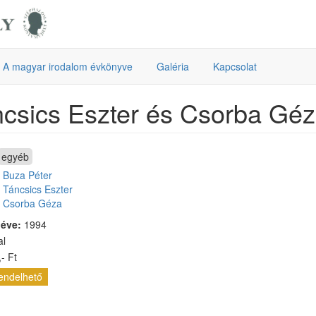
A magyar irodalom évkönyve
Galéria
Kapcsolat
csics Eszter és Csorba Géz
egyéb
:
Buza Péter
Táncsics Eszter
Csorba Géza
 éve:
1994
al
- Ft
endelhető