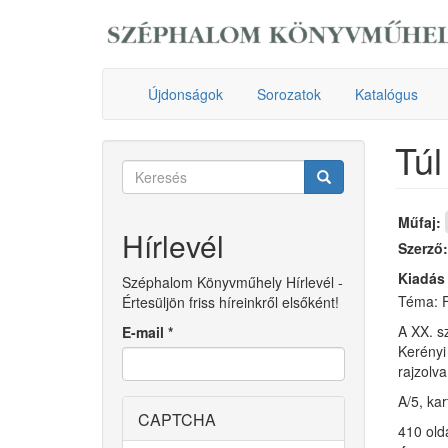
Ugrás
a
tartalomra
Újdonságok
Sorozatok
Katalógus
Túl
Keresés
űrlap
Keresés
Műfaj:
Hírlevél
Szerző
Kiadás
Széphalom Könyvműhely Hírlevél -
Téma: F
Értesüljön friss híreinkről elsőként!
A XX. s
E-mail
*
Kerényi
rajzolva
A/5, ka
CAPTCHA
410 old