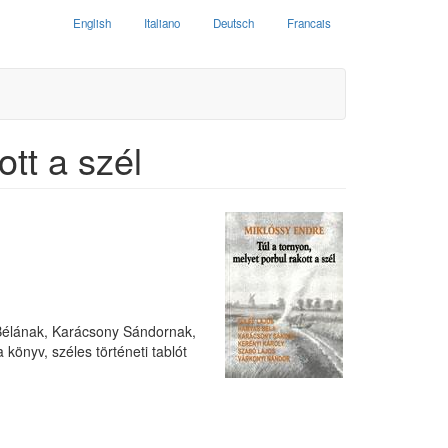
English
Italiano
Deutsch
Francais
ott a szél
 Bélának, Karácsony Sándornak,
önyv, széles történeti tablót