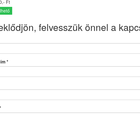
,- Ft
lhető
eklődjön, felvesszük önnel a kapcs
cím
*
*