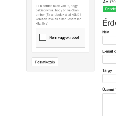
Ár:
1700
Ez a kérdés azért van itt, hogy
Rende
bebizonyítsa, hogy ön valóban
ember (Ez a robotok által küldött
kéretlen levelek elkerülésére lett
Érd
kitalálva).
Név
E-mail 
Feliratkozás
Tárgy
Üzenet