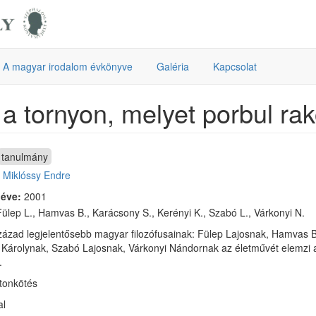
A magyar irodalom évkönyve
Galéria
Kapcsolat
 a tornyon, melyet porbul rak
tanulmány
:
Miklóssy Endre
 éve:
2001
ülep L., Hamvas B., Karácsony S., Kerényi K., Szabó L., Várkonyi N.
zázad legjelentősebb magyar filozófusainak: Fülep Lajosnak, Hamvas
 Károlynak, Szabó Lajosnak, Várkonyi Nándornak az életművét elemzi a k
.
rtonkötés
al