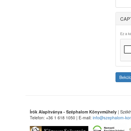
CAP
Ez a ké
Bekül
Írók Alapítványa - Széphalom Könyvműhely
| Székh
Telefon: +36 1 618 1050 | E-mail:
info@szephalom-ko