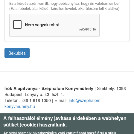
Ez a kérdés azért van itt, hogy bebizonyítsa, hogy ön valóban ember
(Ez a robotok által küldött kéretlen levelek elkerülésére lett kitalálva).
Beküldés
Írók Alapítványa - Széphalom Könyvműhely
| Székhely: 1093
Budapest, Lónyay u. 43. fszt. 1.
Telefon: +36 1 618 1050 | E-mail:
info@szephalom-
konyvmuhely.hu
A felhasználói élmény javítása érdekében a webhelyen
sütiket (cookie) használunk.
Az oldal bármely hivatkozására való kattintással hozzájárul a sütik