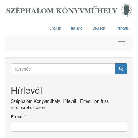
Ugrás
a
tartalomra
English
Italiano
Deutsch
Francais
Toggle
navigati
Keresés
űrlap
Keresés
Hírlevél
Széphalom Könyvműhely Hírlevél - Értesüljön friss
híreinkről elsőként!
E-mail
*