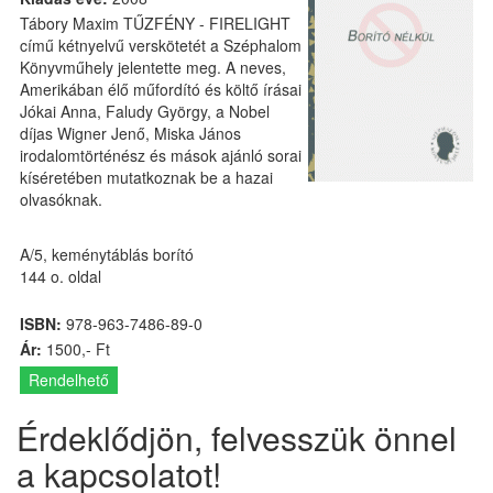
Tábory Maxim TŰZFÉNY - FIRELIGHT
című kétnyelvű verskötetét a Széphalom
Könyvműhely jelentette meg. A neves,
Amerikában élő műfordító és költő írásai
Jókai Anna, Faludy György, a Nobel
díjas Wigner Jenő, Miska János
irodalomtörténész és mások ajánló sorai
kíséretében mutatkoznak be a hazai
olvasóknak.
A/5, keménytáblás borító
144 o. oldal
ISBN:
978-963-7486-89-0
Ár:
1500,- Ft
Rendelhető
Érdeklődjön, felvesszük önnel
a kapcsolatot!