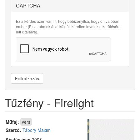
CAPTCHA
Ez a kérdés azért van itt, hogy bebizonyítsa, hogy ön valóban
ember (Ez a robotok által küldött kéretlen levelek elkerülésére
lett kitalálva).
Feliratkozás
Tűzfény - Firelight
Műfaj:
vers
Szerző:
Tábory Maxim
Kiadás éve:
2008