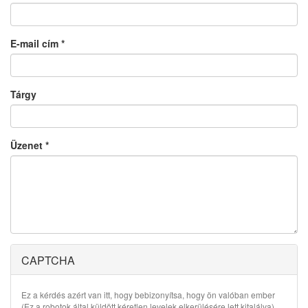
E-mail cím
*
Tárgy
Üzenet
*
CAPTCHA
Ez a kérdés azért van itt, hogy bebizonyítsa, hogy ön valóban ember
(Ez a robotok által küldött kéretlen levelek elkerülésére lett kitalálva).