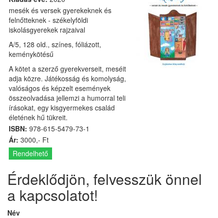
mesék és versek gyerekeknek és
felnőtteknek - székelyföldi
iskolásgyerekek rajzaival
A/5, 128 old., színes, fóliázott,
keménykötésű
A kötet a szerző gyerekverseit, meséit
adja közre. Játékosság és komolyság,
valóságos és képzelt események
összeolvadása jellemzi a humorral teli
írásokat, egy kisgyermekes család
életének hű tükreit.
ISBN:
978-615-5479-73-1
Ár:
3000,- Ft
Rendelhető
Érdeklődjön, felvesszük önnel
a kapcsolatot!
Név