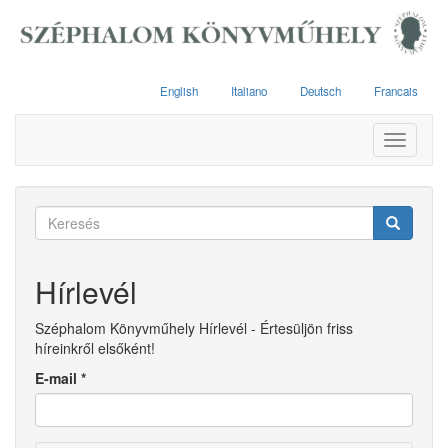
Ugrás
a
tartalomra
English
Italiano
Deutsch
Francais
Toggle
navigati
Keresés
űrlap
Keresés
Hírlevél
Széphalom Könyvműhely Hírlevél - Értesüljön friss
híreinkről elsőként!
E-mail
*