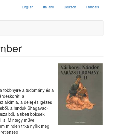
English
Italiano
Deutsch
Francais
ember
a a többnyire a tudomány és a
érdéskörét, a
z alkímia, a delej és igézés
veiből, a hinduk Bhagavad-
szaiból, a tibeti bölcsek
l is. Mintegy műve
em minden titka nyílik meg
eretlenség