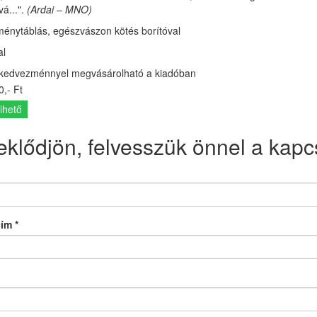
á...".
(Ardai – MNO)
ménytáblás, egészvászon kötés borítóval
al
kedvezménnyel megvásárolható a kiadóban
,- Ft
lhető
eklődjön, felvesszük önnel a kapcs
cím
*