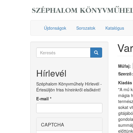
Ugrás
a
tartalomra
Újdonságok
Sorozatok
Katalógus
Var
Keresés
űrlap
Keresés
Műfaj:
Hírlevél
Szerző
Kiadás
Széphalom Könyvműhely Hírlevél -
"A mű k
Értesüljön friss híreinkről elsőként!
mágia h
E-mail
*
természe
sokat v
gitájábó
gondola
CAPTCHA
summája
előttün