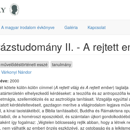
A magyar irodalom évkönyve
Galéria
Kapcsolat
ázstudomány II. - A rejtett 
művelődéstörténeti esszé
tanulmány
:
Várkonyi Nándor
 éve:
2000
ét kötete külön-külön címmel (
A rejtett világ és A rejtett ember
) taglalj
atárterületén elhelyezkedő kérdéseket: a teozófia és az antropozófia k
tmágia, szellemidézés és az asztrológia tanításait. Vizsgálja egyúttal a
itatott kérdésfeltevéseit, gazdagon merítve a világirodalom legjava mű
l, a kínai taoistákéiból, a Biblia tanításaiból, Buddha és Rámakrisna opu
taiból, de a homéroszi eposzokból, és számtalan újkori gondolkodóébó
ként így fogalmaz: „Végtelen bölcsesség rejlik abban, hogy a létnek n
k, nem válhatik az emberi önzés eszközévé, az ostobaság és a lelkiism