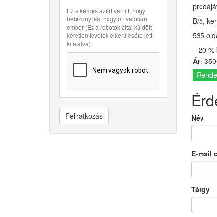
prédájáv
Ez a kérdés azért van itt, hogy
bebizonyítsa, hogy ön valóban
B/5, ke
ember (Ez a robotok által küldött
535 old
kéretlen levelek elkerülésére lett
kitalálva).
– 20 % 
Ár:
3500
Rende
Érd
Feliratkozás
Név
E-mail 
Tárgy