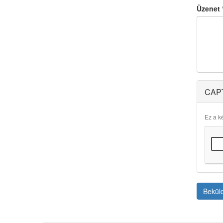
Üzenet
CAP
Ez a ké
Bekül