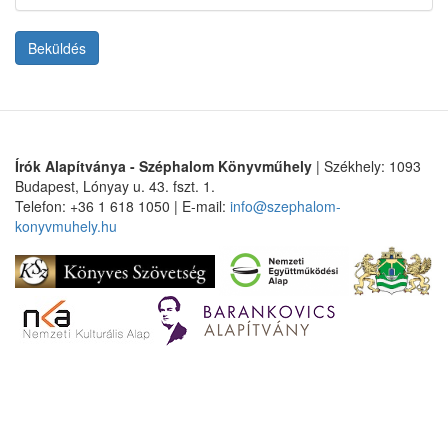
Beküldés
Írók Alapítványa - Széphalom Könyvműhely
| Székhely: 1093
Budapest, Lónyay u. 43. fszt. 1.
Telefon: +36 1 618 1050 | E-mail:
info@szephalom-
konyvmuhely.hu