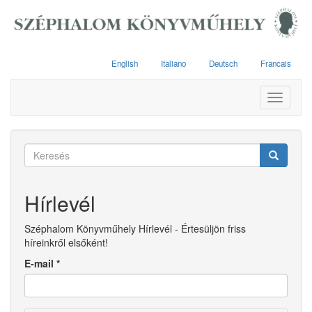
Ugrás
a
tartalomra
English
Italiano
Deutsch
Francais
Toggle
navigati
Keresés
űrlap
Keresés
Hírlevél
Széphalom Könyvműhely Hírlevél - Értesüljön friss
híreinkről elsőként!
E-mail
*