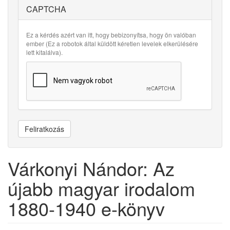
CAPTCHA
Ez a kérdés azért van itt, hogy bebizonyítsa, hogy ön valóban
ember (Ez a robotok által küldött kéretlen levelek elkerülésére
lett kitalálva).
Feliratkozás
Várkonyi Nándor: Az
újabb magyar irodalom
1880-1940 e-könyv