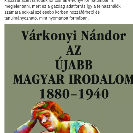
kiadását azért tartottuk fontosnak e-könyv formátumban is
megjelentetni, mert ez a gazdag adatforrás így a felhasználók
számára sokkal szélesebb körben hozzáférhető és
tanulmányozható, mint nyomtatott formában.