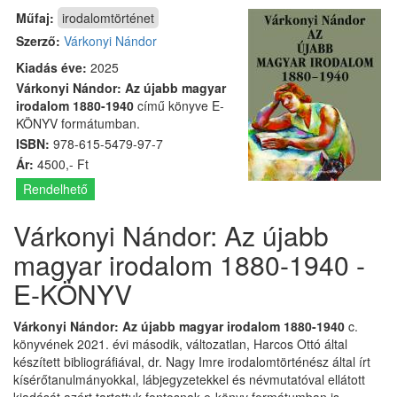
Műfaj:
irodalomtörténet
Szerző:
Várkonyi Nándor
Kiadás éve:
2025
Várkonyi Nándor: Az újabb magyar
irodalom 1880-1940
című könyve E-
KÖNYV formátumban.
ISBN:
978-615-5479-97-7
Ár:
4500,- Ft
Rendelhető
Várkonyi Nándor: Az újabb
magyar irodalom 1880-1940 -
E-KÖNYV
Várkonyi Nándor: Az újabb magyar irodalom 1880-1940
c.
könyvének 2021. évi második, változatlan, Harcos Ottó által
készített bibliográfiával, dr. Nagy Imre irodalomtörténész által írt
kísérőtanulmányokkal, lábjegyzetekkel és névmutatóval ellátott