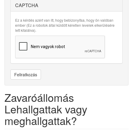
CAPTCHA
Ez a kérdés azért van itt, hogy bebizonyítsa, hogy ön valóban
ember (Ez a robotok által küldött kéretlen levelek elkerülésére
lett kitalálva).
Feliratkozás
Zavaróállomás
Lehallgattak vagy
meghallgattak?