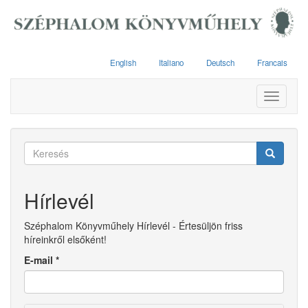
Ugrás
a
tartalomra
English
Italiano
Deutsch
Francais
Toggle
navigati
Keresés
űrlap
Keresés
Hírlevél
Széphalom Könyvműhely Hírlevél - Értesüljön friss
híreinkről elsőként!
E-mail
*