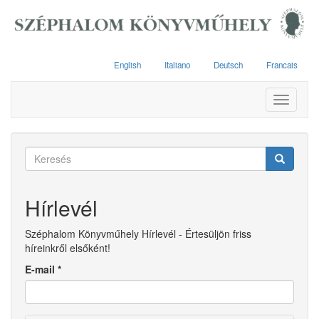
Ugrás
a
tartalomra
English
Italiano
Deutsch
Francais
Toggle
navigati
Keresés
űrlap
Keresés
Hírlevél
Széphalom Könyvműhely Hírlevél - Értesüljön friss
híreinkről elsőként!
E-mail
*