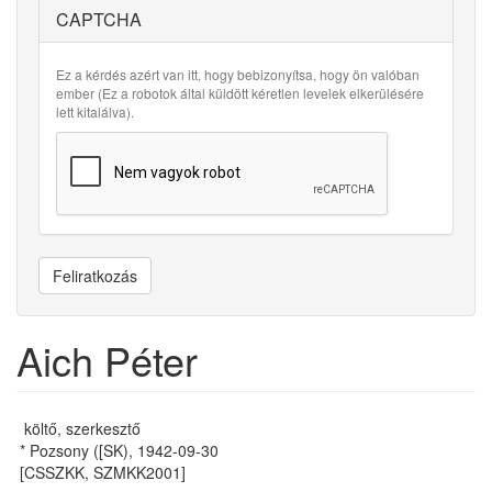
CAPTCHA
Ez a kérdés azért van itt, hogy bebizonyítsa, hogy ön valóban
ember (Ez a robotok által küldött kéretlen levelek elkerülésére
lett kitalálva).
Feliratkozás
Aich Péter
költő, szerkesztő
* Pozsony ([SK), 1942-09-30
[CSSZKK, SZMKK2001]