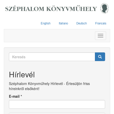
Ugrás
a
tartalomra
English
Italiano
Deutsch
Francais
Toggle
navigati
Keresés
űrlap
Keresés
Hírlevél
Széphalom Könyvműhely Hírlevél - Értesüljön friss
híreinkről elsőként!
E-mail
*