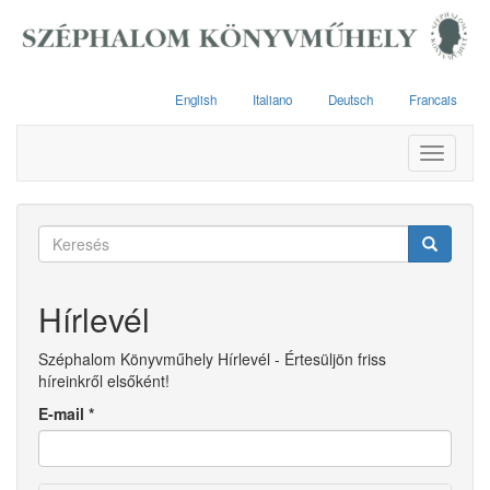
Ugrás
a
tartalomra
English
Italiano
Deutsch
Francais
Toggle
navigati
Keresés
űrlap
Keresés
Hírlevél
Széphalom Könyvműhely Hírlevél - Értesüljön friss
híreinkről elsőként!
E-mail
*