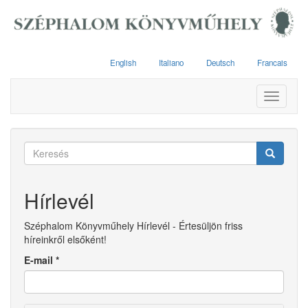
Ugrás
a
tartalomra
English
Italiano
Deutsch
Francais
Toggle
navigati
Keresés
űrlap
Keresés
Hírlevél
Széphalom Könyvműhely Hírlevél - Értesüljön friss
híreinkről elsőként!
E-mail
*