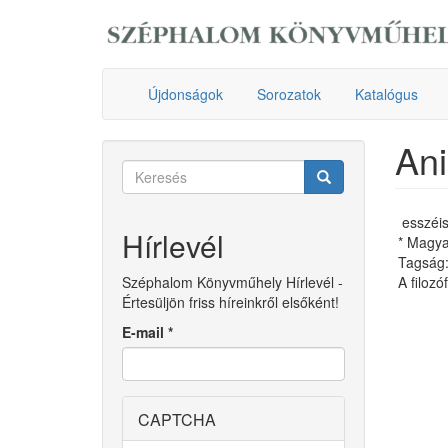
Ugrás
a
tartalomra
Újdonságok
Sorozatok
Katalógus
Ani
Keresés
űrlap
Keresés
esszéis
Hírlevél
* Magya
Tagság: 
Széphalom Könyvműhely Hírlevél -
A filozó
Értesüljön friss híreinkről elsőként!
E-mail
*
CAPTCHA