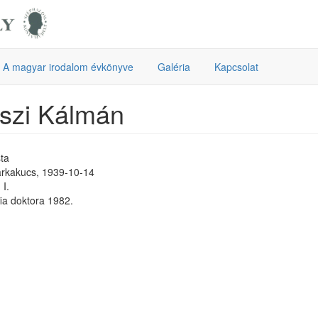
A magyar irodalom évkönyve
Galéria
Kapcsolat
szi Kálmán
ta
rkakucs, 1939-10-14
I.
fia doktora 1982.