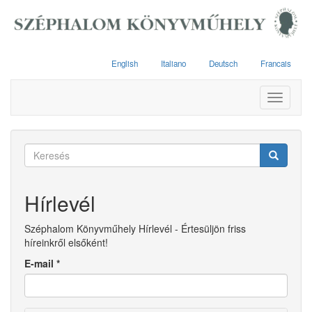
Ugrás
a
tartalomra
English
Italiano
Deutsch
Francais
Toggle
navigati
Keresés
űrlap
Keresés
Hírlevél
Széphalom Könyvműhely Hírlevél - Értesüljön friss
híreinkről elsőként!
E-mail
*