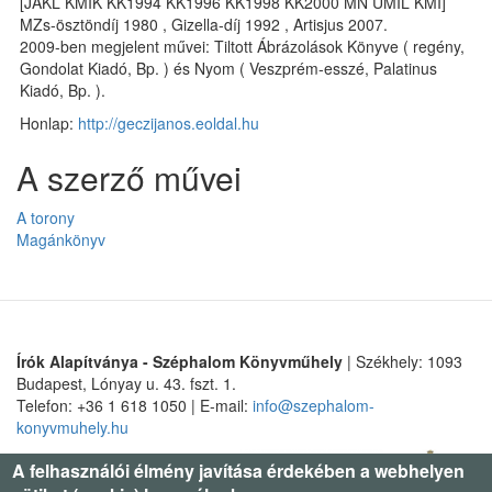
[JAKL KMIK KK1994 KK1996 KK1998 KK2000 MN UMIL KMÍ]
MZs-ösztöndíj 1980 , Gizella-díj 1992 , Artisjus 2007.
2009-ben megjelent művei: Tiltott Ábrázolások Könyve ( regény,
Gondolat Kiadó, Bp. ) és Nyom ( Veszprém-esszé, Palatinus
Kiadó, Bp. ).
Honlap:
http://geczijanos.eoldal.hu
A szerző művei
A torony
Magánkönyv
Írók Alapítványa - Széphalom Könyvműhely
| Székhely: 1093
Budapest, Lónyay u. 43. fszt. 1.
Telefon: +36 1 618 1050 | E-mail:
info@szephalom-
konyvmuhely.hu
A felhasználói élmény javítása érdekében a webhelyen