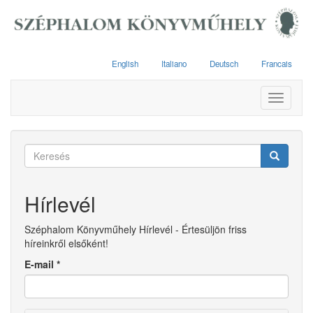
Ugrás
a
tartalomra
English
Italiano
Deutsch
Francais
Toggle
navigati
Keresés
űrlap
Keresés
Hírlevél
Széphalom Könyvműhely Hírlevél - Értesüljön friss
híreinkről elsőként!
E-mail
*