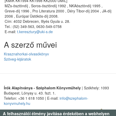
[KMIK KK1994 KK1998 KK2000 UMIL]
MZs-ösztöndíj , Soros-ösztöndíj 1992 , NKAösztöndíj 1995 ,
Greve-díj 1996 , Pro Literatura 2000 , Déry Tibor-díj 2004 , JA-díj
2006 , Európai Üstökös-díj 2008.
Cím: 4032 Debrecen, Illyés Gyula u. 28.
Tel.: (52) 349-563, 0630-549-0758
E-mail:
t.keresztury@uki-s.de
A szerző művei
Krasznahorkai-olvasókönyv
Szöveg-kijáratok
Írók Alapítványa - Széphalom Könyvműhely
| Székhely: 1093
Budapest, Lónyay u. 43. fszt. 1.
Telefon: +36 1 618 1050 | E-mail:
info@szephalom-
konyvmuhely.hu
A felhasználói élmény javítása érdekében a webhelyen