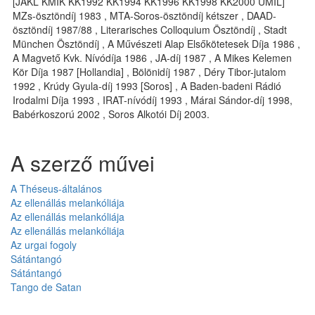
[JAKL KMIK KK1992 KK1994 KK1996 KK1998 KK2000 UMIL]
MZs-ösztöndíj 1983 , MTA-Soros-ösztöndíj kétszer , DAAD-
ösztöndíj 1987/88 , Literarisches Colloquium Ösztöndíj , Stadt
München Ösztöndíj , A Művészeti Alap Elsőkötetesek Díja 1986 ,
A Magvető Kvk. Nívódíja 1986 , JA-díj 1987 , A Mikes Kelemen
Kör Díja 1987 [Hollandia] , Bölönidíj 1987 , Déry Tibor-jutalom
1992 , Krúdy Gyula-díj 1993 [Soros] , A Baden-badeni Rádió
Irodalmi Díja 1993 , IRAT-nívódíj 1993 , Márai Sándor-díj 1998,
Babérkoszorú 2002 , Soros Alkotói Díj 2003.
A szerző művei
A Théseus-általános
Az ellenállás melankóliája
Az ellenállás melankóliája
Az ellenállás melankóliája
Az urgai fogoly
Sátántangó
Sátántangó
Tango de Satan