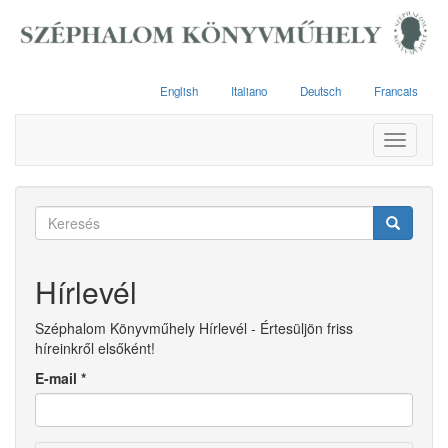
Ugrás
a
tartalomra
English
Italiano
Deutsch
Francais
Toggle
navigati
Keresés
űrlap
Keresés
Hírlevél
Széphalom Könyvműhely Hírlevél - Értesüljön friss
híreinkről elsőként!
E-mail
*