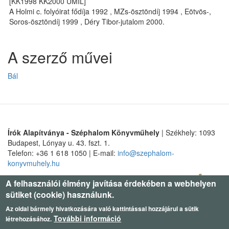
[KK1998 KK2000 UMIL]
A Holmi c. folyóirat fődíja 1992 , MZs-ösztöndíj 1994 , Eötvös-,
Soros-ösztöndíj 1999 , Déry Tibor-jutalom 2000.
A szerző művei
Bál
Írók Alapítványa - Széphalom Könyvműhely
| Székhely: 1093
Budapest, Lónyay u. 43. fszt. 1.
Telefon: +36 1 618 1050 | E-mail:
info@szephalom-
konyvmuhely.hu
A felhasználói élmény javítása érdekében a webhelyen
sütiket (cookie) használunk.
Az oldal bármely hivatkozására való kattintással hozzájárul a sütik
További információ
létrehozásához.