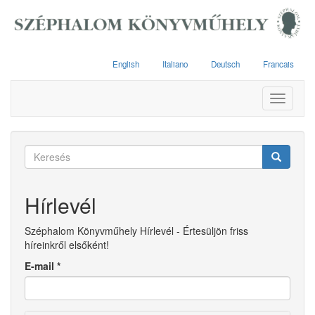
Ugrás
a
tartalomra
English
Italiano
Deutsch
Francais
Toggle
navigati
Keresés
űrlap
Keresés
Hírlevél
Széphalom Könyvműhely Hírlevél - Értesüljön friss
híreinkről elsőként!
E-mail
*