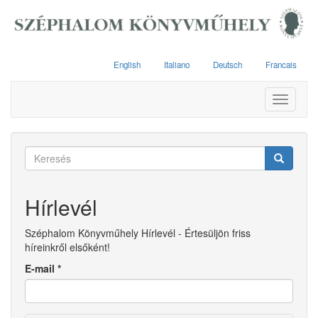
Ugrás
a
tartalomra
English
Italiano
Deutsch
Francais
Toggle
navigati
Keresés
űrlap
Keresés
Hírlevél
Széphalom Könyvműhely Hírlevél - Értesüljön friss
híreinkről elsőként!
E-mail
*