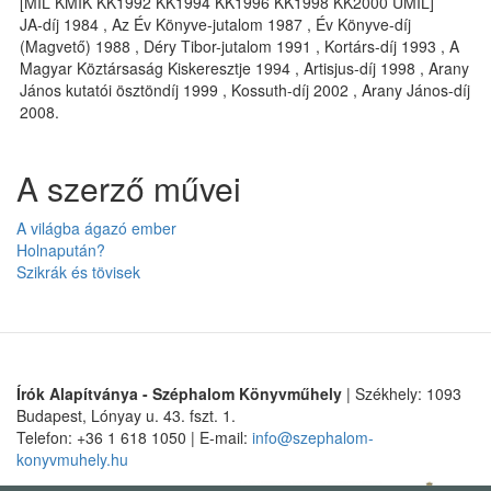
[MIL KMIK KK1992 KK1994 KK1996 KK1998 KK2000 UMIL]
JA-díj 1984 , Az Év Könyve-jutalom 1987 , Év Könyve-díj
(Magvető) 1988 , Déry Tibor-jutalom 1991 , Kortárs-díj 1993 , A
Magyar Köztársaság Kiskeresztje 1994 , Artisjus-díj 1998 , Arany
János kutatói ösztöndíj 1999 , Kossuth-díj 2002 , Arany János-díj
2008.
A szerző művei
A világba ágazó ember
Holnapután?
Szikrák és tövisek
Írók Alapítványa - Széphalom Könyvműhely
| Székhely: 1093
Budapest, Lónyay u. 43. fszt. 1.
Telefon: +36 1 618 1050 | E-mail:
info@szephalom-
konyvmuhely.hu