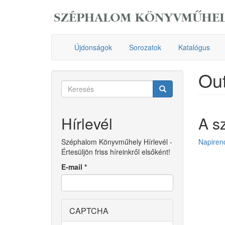
Ugrás
a
tartalomra
Újdonságok
Sorozatok
Katalógus
Out
Keresés
űrlap
Keresés
Hírlevél
A s
Széphalom Könyvműhely Hírlevél -
Napiren
Értesüljön friss híreinkről elsőként!
E-mail
*
CAPTCHA