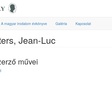
A magyar irodalom évkönyve
Galéria
Kapcsolat
ers, Jean-Luc
zerző művei
d