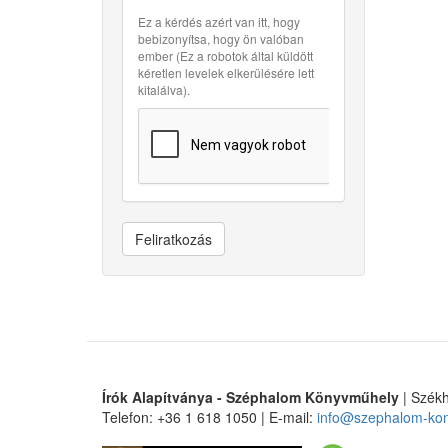
Ez a kérdés azért van itt, hogy
bebizonyítsa, hogy ön valóban
ember (Ez a robotok által küldött
kéretlen levelek elkerülésére lett
kitalálva).
Feliratkozás
Írók Alapítványa - Széphalom Könyvműhely
| Székh
Telefon: +36 1 618 1050 | E-mail:
info@szephalom-ko