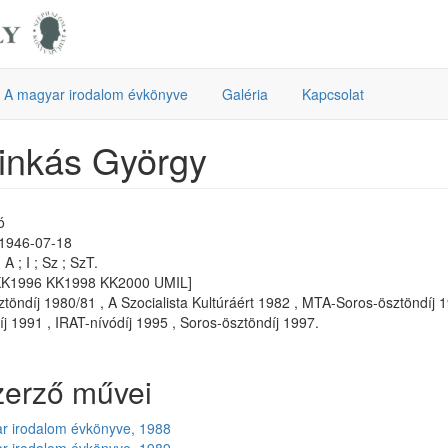
A magyar irodalom évkönyve
Galéria
Kapcsolat
inkás György
ó
 1946-07-18
A ; I ; Sz ; SzT.
KK1996 KK1998 KK2000 UMIL]
töndíj 1980/81 , A Szocialista Kultúráért 1982 , MTA-Soros-ösztöndíj 1
íj 1991 , IRAT-nívódíj 1995 , Soros-ösztöndíj 1997.
zerző művei
r irodalom évkönyve, 1988