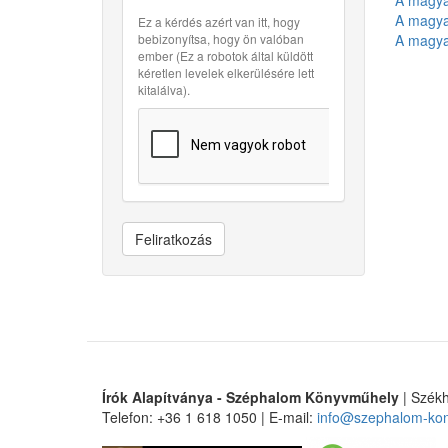
A magya
A magya
Ez a kérdés azért van itt, hogy
bebizonyítsa, hogy ön valóban
A magya
ember (Ez a robotok által küldött
kéretlen levelek elkerülésére lett
kitalálva).
Feliratkozás
Írók Alapítványa - Széphalom Könyvműhely
| Székh
Telefon: +36 1 618 1050 | E-mail:
info@szephalom-ko