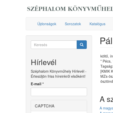
Ugrás
a
tartalomra
Újdonságok
Sorozatok
Katalógus
Pál
Keresés
űrlap
Keresés
költő, ír
Hírlevél
* Pécs,
Tagság: 
Széphalom Könyvműhely Hírlevél -
[KMIK 
Értesüljön friss híreinkről elsőként!
MZs-ösz
ösztönd
E-mail
*
A s
CAPTCHA
A magya