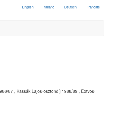
English
Italiano
Deutsch
Francais
986/87 , Kassák Lajos-ösztöndíj 1988/89 , Eötvös-