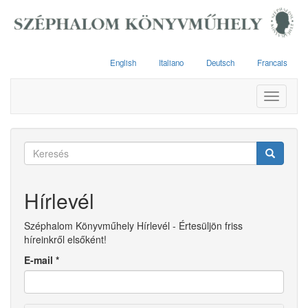
Ugrás
a
tartalomra
English
Italiano
Deutsch
Francais
Toggle
navigati
Keresés
űrlap
Keresés
Hírlevél
Széphalom Könyvműhely Hírlevél - Értesüljön friss
híreinkről elsőként!
E-mail
*