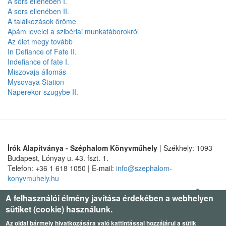
A sors ellenében I.
A sors ellenében II.
A találkozások öröme
Apám levelei a szibériai munkatáborokról
Az élet megy tovább
In Defiance of Fate II.
Indefiance of fate I.
Miszovaja állomás
Mysovaya Station
Naperekor szugybe II.
Írók Alapítványa - Széphalom Könyvműhely
| Székhely: 1093
Budapest, Lónyay u. 43. fszt. 1.
Telefon: +36 1 618 1050 | E-mail:
info@szephalom-
konyvmuhely.hu
A felhasználói élmény javítása érdekében a webhelyen
sütiket (cookie) használunk.
Az oldal bármely hivatkozására való kattintással hozzájárul a sütik