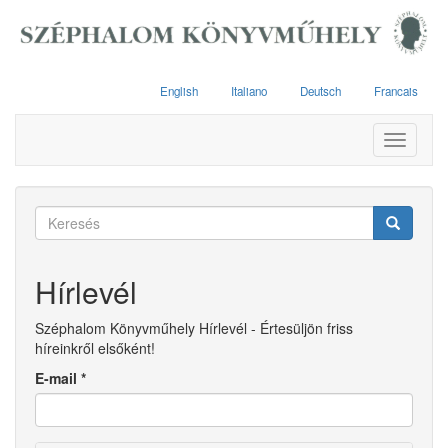
Ugrás
a
tartalomra
English
Italiano
Deutsch
Francais
Toggle
navigati
Keresés
űrlap
Keresés
Hírlevél
Széphalom Könyvműhely Hírlevél - Értesüljön friss
híreinkről elsőként!
E-mail
*