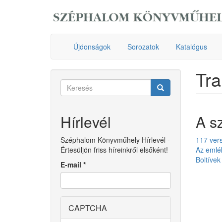
Ugrás
a
tartalomra
Újdonságok
Sorozatok
Katalógus
Tra
Keresés
űrlap
Keresés
Hírlevél
A s
Széphalom Könyvműhely Hírlevél -
117 ver
Értesüljön friss híreinkről elsőként!
Az emlé
Boltívek
E-mail
*
CAPTCHA