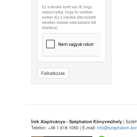
Ez a kérdés azért van itt, hogy
bebizonyítsa, hogy ön valóban
ember (Ez a robotok által küldött
kéretlen levelek elkerülésére lett
kitalálva).
Feliratkozás
Írók Alapítványa - Széphalom Könyvműhely
| Székh
Telefon: +36 1 618 1050 | E-mail:
info@szephalom-ko