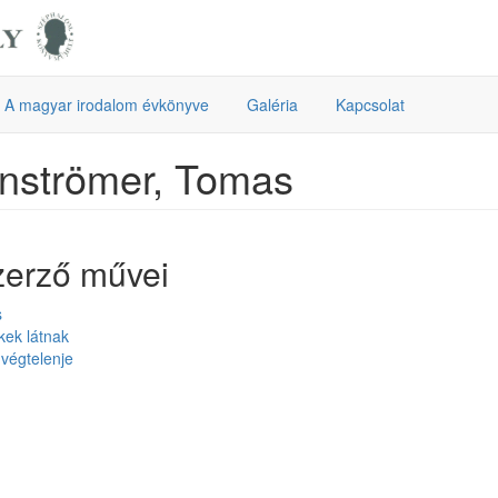
A magyar irodalom évkönyve
Galéria
Kapcsolat
nströmer, Tomas
zerző művei
s
kek látnak
 végtelenje