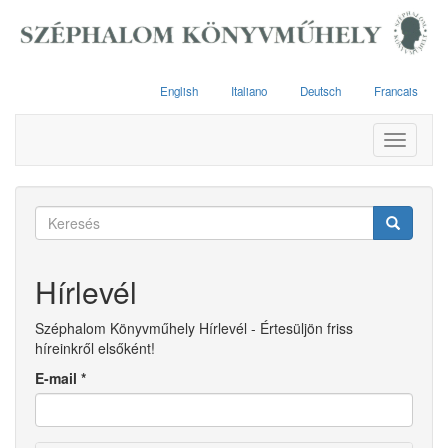
Ugrás
a
tartalomra
English
Italiano
Deutsch
Francais
Toggle
navigati
Keresés
űrlap
Keresés
Hírlevél
Széphalom Könyvműhely Hírlevél - Értesüljön friss
híreinkről elsőként!
E-mail
*