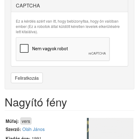
CAPTCHA
Ez a kérdés azért van itt, hogy bebizonyítsa, hogy ön valóban
ember (Ez a robotok által küldött kéretlen levelek elkerülésére
lett kitalálva).
Feliratkozás
Nagyító fény
Műfaj:
vers
Szerző:
Oláh János
Kiadás éve:
1991