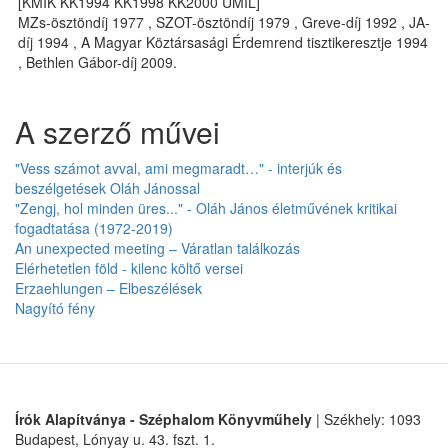
[KMIK KK1994 KK1998 KK2000 UMIL]
MZs-ösztöndíj 1977 , SZOT-ösztöndíj 1979 , Greve-díj 1992 , JA-
díj 1994 , A Magyar Köztársasági Érdemrend tisztikeresztje 1994
, Bethlen Gábor-díj 2009.
A szerző művei
"Vess számot avval, ami megmaradt…" - interjúk és
beszélgetések Oláh Jánossal
"Zengj, hol minden üres..." - Oláh János életművének kritikai
fogadtatása (1972-2019)
An unexpected meeting – Váratlan találkozás
Elérhetetlen föld - kilenc költő versei
Erzaehlungen – Elbeszélések
Nagyító fény
Írók Alapítványa - Széphalom Könyvműhely
| Székhely: 1093
Budapest, Lónyay u. 43. fszt. 1.