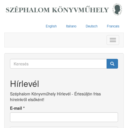
Ugrás
a
tartalomra
English
Italiano
Deutsch
Francais
Toggle
navigati
Keresés
űrlap
Keresés
Hírlevél
Széphalom Könyvműhely Hírlevél - Értesüljön friss
híreinkről elsőként!
E-mail
*