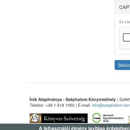
CAP
Ez a ké
Bekül
Írók Alapítványa - Széphalom Könyvműhely
| Székh
Telefon: +36 1 618 1050 | E-mail:
info@szephalom-ko
A felhasználói élmény javítása érdekében