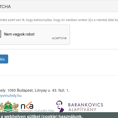
TCHA
rdés azért van itt, hogy bebizonyítsa, hogy ön valóban ember (Ez a robotok által küld
dés
ely: 1093 Budapest, Lónyay u. 43. fszt. 1.
nyvmuhely.hu
 a webhelyen sütiket (cookie) használunk.