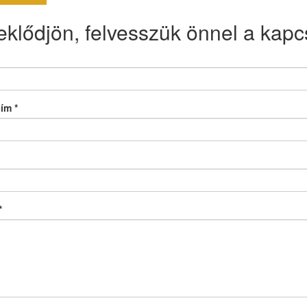
eklődjön, felvesszük önnel a kapcs
cím
*
*