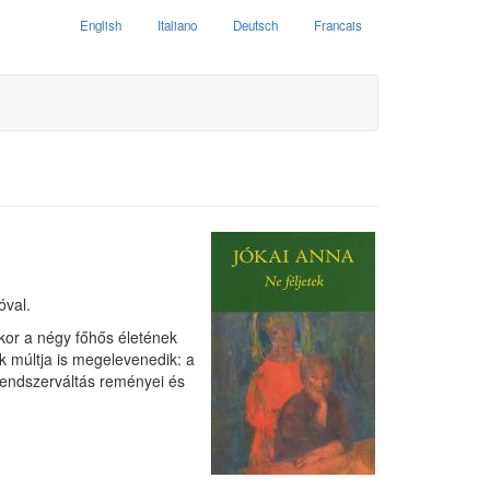
English
Italiano
Deutsch
Francais
óval.
kor a négy főhős életének
ok múltja is megelevenedik: a
rendszerváltás reményei és