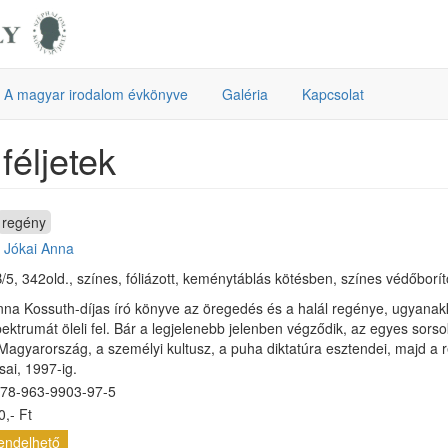
A magyar irodalom évkönyve
Galéria
Kapcsolat
féljetek
regény
:
Jókai Anna
/5, 342old., színes, fóliázott, keménytáblás kötésben, színes védőborít
nna Kossuth-díjas író könyve az öregedés és a halál regénye, ugyanak
pektrumát öleli fel. Bár a legjelenebb jelenben végződik, az egyes sors
Magyarország, a személyi kultusz, a puha diktatúra esztendei, majd a 
sai, 1997-ig.
78-963-9903-97-5
,- Ft
endelhető