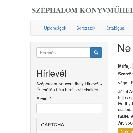
Ugrás
a
tartalomra
Újdonságok
Sorozatok
Katalógus
Ne 
Keresés
űrlap
Keresés
Műfaj:
Hírlevél
Szerző
vágott B
Széphalom Könyvműhely Hírlevél -
Értesüljön friss híreinkről elsőként!
Jókai A
teljes s
E-mail
*
Horthy-
csalódá
ISBN:
9
Ár:
3500
CAPTCHA
Nem r