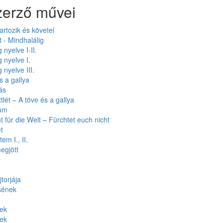
zerző művei
artozik és követel
t - Mindhalálig
 nyelve I-II.
 nyelve I.
 nyelve III.
s a gallya
ás
tlét – A töve és a gallya
ium
t für die Welt – Fürchtet euch nicht
t
em I., II.
egjött
torjája
sének
tek
tek