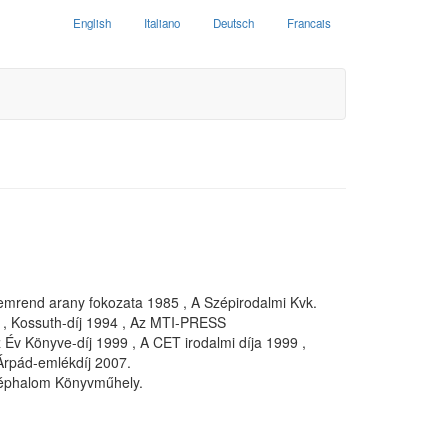
English
Italiano
Deutsch
Francais
demrend arany fokozata 1985 , A Szépirodalmi Kvk.
 , Kossuth-díj 1994 , Az MTI-PRESS
 Év Könyve-díj 1999 , A CET irodalmi díja 1999 ,
 Árpád-emlékdíj 2007.
Széphalom Könyvműhely.