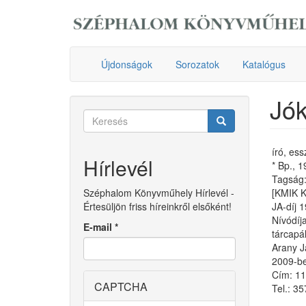
Ugrás
a
tartalomra
Újdonságok
Sorozatok
Katalógus
Jók
Keresés
űrlap
Keresés
író, ess
Hírlevél
* Bp., 
Tagság: 
Széphalom Könyvműhely Hírlevél -
[KMIK 
Értesüljön friss híreinkről elsőként!
JA-díj 
Nívódíj
E-mail
*
tárcapá
Arany J
2009-be
Cím: 11
CAPTCHA
Tel.: 3