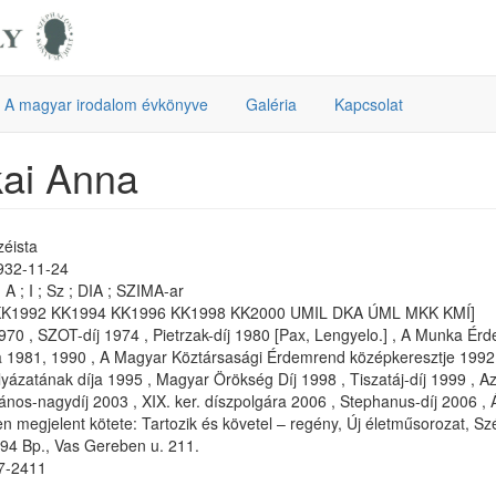
A magyar irodalom évkönyve
Galéria
Kapcsolat
ai Anna
zéista
1932-11-24
A ; I ; Sz ; DIA ; SZIMA-ar
KK1992 KK1994 KK1996 KK1998 KK2000 UMIL DKA ÚML MKK KMÍ]
1970 , SZOT-díj 1974 , Pietrzak-díj 1980 [Pax, Lengyelo.] , A Munka Ér
a 1981, 1990 , A Magyar Köztársasági Érdemrend középkeresztje 1992
lyázatának díja 1995 , Magyar Örökség Díj 1998 , Tiszatáj-díj 1999 , Az
ános-nagydíj 2003 , XIX. ker. díszpolgára 2006 , Stephanus-díj 2006 ,
n megjelent kötete: Tartozik és követel – regény, Új életműsorozat, 
94 Bp., Vas Gereben u. 211.
57-2411