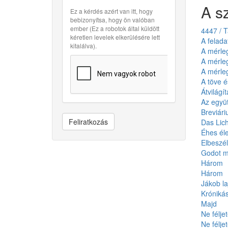
A s
Ez a kérdés azért van itt, hogy
bebizonyítsa, hogy ön valóban
ember (Ez a robotok által küldött
4447 / T
kéretlen levelek elkerülésére lett
A felada
kitalálva).
A mérleg
A mérleg
A mérleg
A töve é
Átvilágít
Az együt
Breviár
Feliratkozás
Das Lich
Éhes éle
Elbeszélt
Godot m
Három
Három
Jákob laj
Króniká
Majd
Ne félje
Ne félje