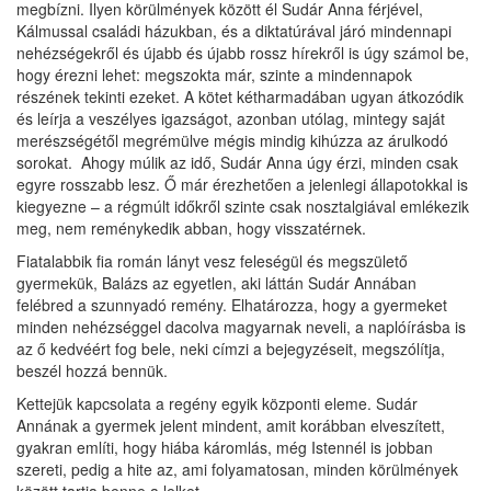
megbízni. Ilyen körülmények között él Sudár Anna férjével,
Kálmussal családi házukban, és a diktatúrával járó mindennapi
nehézségekről és újabb és újabb rossz hírekről is úgy számol be,
hogy érezni lehet: megszokta már, szinte a mindennapok
részének tekinti ezeket. A kötet kétharmadában ugyan átkozódik
és leírja a veszélyes igazságot, azonban utólag, mintegy saját
merészségétől megrémülve mégis mindig kihúzza az árulkodó
sorokat. Ahogy múlik az idő, Sudár Anna úgy érzi, minden csak
egyre rosszabb lesz. Ő már érezhetően a jelenlegi állapotokkal is
kiegyezne – a régmúlt időkről szinte csak nosztalgiával emlékezik
meg, nem reménykedik abban, hogy visszatérnek.
Fiatalabbik fia román lányt vesz feleségül és megszülető
gyermekük, Balázs az egyetlen, aki láttán Sudár Annában
felébred a szunnyadó remény. Elhatározza, hogy a gyermeket
minden nehézséggel dacolva magyarnak neveli, a naplóírásba is
az ő kedvéért fog bele, neki címzi a bejegyzéseit, megszólítja,
beszél hozzá bennük.
Kettejük kapcsolata a regény egyik központi eleme. Sudár
Annának a gyermek jelent mindent, amit korábban elveszített,
gyakran említi, hogy hiába káromlás, még Istennél is jobban
szereti, pedig a hite az, ami folyamatosan, minden körülmények