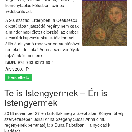
keménytáblás kötésben, színes
védőborítóval.
A 20. századi Erdélyben, a Ceausescu
diktatúrában játszódó regény nem csak
a mindennapi életet eltorzító, az emberi,
a családi kapcsolatokat is félelemmel
átitató elnyomó rendszer bemutatásával
remekel, de Jókai Anna a szenvedélyek
rajzának is mestere.
ISBN:
978-963-9373-89-1
Ár:
3200,- Ft
Rendelhető
Te is Istengyermek – Én is
Istengyermek
2018 november 27-én tartották meg a Széphalom Könyvműhely
szervezésében Jókai Anna Szegény Sudár Anna című
regényének bemutatóját a Duna Palotában – a nyolcadik
kiadásét.