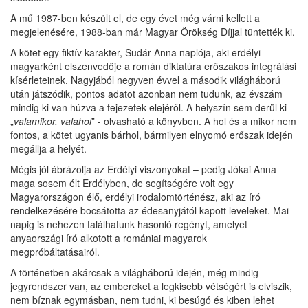
A mű 1987-ben készült el, de egy évet még várni kellett a
megjelenésére, 1988-ban már Magyar Örökség Díjjal tüntették ki.
A kötet egy fiktív karakter, Sudár Anna naplója, aki erdélyi
magyarként elszenvedője a román diktatúra erőszakos integrálási
kísérleteinek. Nagyjából negyven évvel a második világháború
után játszódik, pontos adatot azonban nem tudunk, az évszám
mindig ki van húzva a fejezetek elejéről. A helyszín sem derül ki
„
valamikor, valahol
” - olvasható a könyvben. A hol és a mikor nem
fontos, a kötet ugyanis bárhol, bármilyen elnyomó erőszak idején
megállja a helyét.
Mégis jól ábrázolja az Erdélyi viszonyokat – pedig Jókai Anna
maga sosem élt Erdélyben, de segítségére volt egy
Magyarországon élő, erdélyi irodalomtörténész, aki az író
rendelkezésére bocsátotta az édesanyjától kapott leveleket. Mai
napig is nehezen találhatunk hasonló regényt, amelyet
anyaországi író alkotott a romániai magyarok
megpróbáltatásairól.
A történetben akárcsak a világháború idején, még mindig
jegyrendszer van, az embereket a legkisebb vétségért is elviszik,
nem bíznak egymásban, nem tudni, ki besúgó és kiben lehet