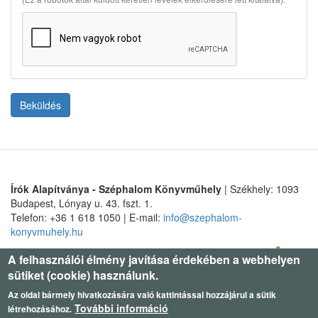
Beküldés
Írók Alapítványa - Széphalom Könyvműhely
| Székhely: 1093
Budapest, Lónyay u. 43. fszt. 1.
Telefon: +36 1 618 1050 | E-mail:
info@szephalom-
konyvmuhely.hu
A felhasználói élmény javítása érdekében a webhelyen
sütiket (cookie) használunk.
Az oldal bármely hivatkozására való kattintással hozzájárul a sütik
További információ
létrehozásához.