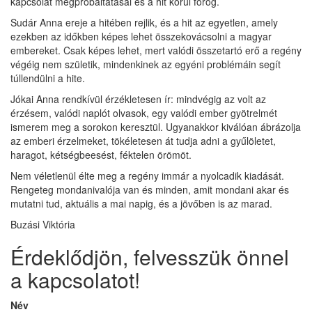
kapcsolat megpróbáltatásai és a hit körül forog.
Sudár Anna ereje a hitében rejlik, és a hit az egyetlen, amely
ezekben az időkben képes lehet összekovácsolni a magyar
embereket. Csak képes lehet, mert valódi összetartó erő a regény
végéig nem születik, mindenkinek az egyéni problémáin segít
túllendülni a hite.
Jókai Anna rendkívül érzékletesen ír: mindvégig az volt az
érzésem, valódi naplót olvasok, egy valódi ember gyötrelmét
ismerem meg a sorokon keresztül. Ugyanakkor kiválóan ábrázolja
az emberi érzelmeket, tökéletesen át tudja adni a gyűlöletet,
haragot, kétségbeesést, féktelen örömöt.
Nem véletlenül élte meg a regény immár a nyolcadik kiadását.
Rengeteg mondanivalója van és minden, amit mondani akar és
mutatni tud, aktuális a mai napig, és a jövőben is az marad.
Buzási Viktória
Érdeklődjön, felvesszük önnel
a kapcsolatot!
Név