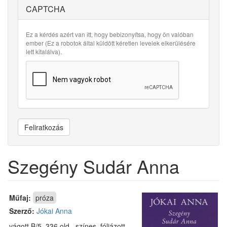
CAPTCHA
Ez a kérdés azért van itt, hogy bebizonyítsa, hogy ön valóban
ember (Ez a robotok által küldött kéretlen levelek elkerülésére
lett kitalálva).
Feliratkozás
Szegény Sudár Anna
Műfaj:
próza
Szerző:
Jókai Anna
vágott B/5, 336 old., színes, fóliázott,