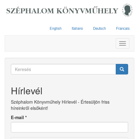
Ugrás
a
tartalomra
English
Italiano
Deutsch
Francais
Toggle
navigati
Keresés
űrlap
Keresés
Hírlevél
Széphalom Könyvműhely Hírlevél - Értesüljön friss
híreinkről elsőként!
E-mail
*