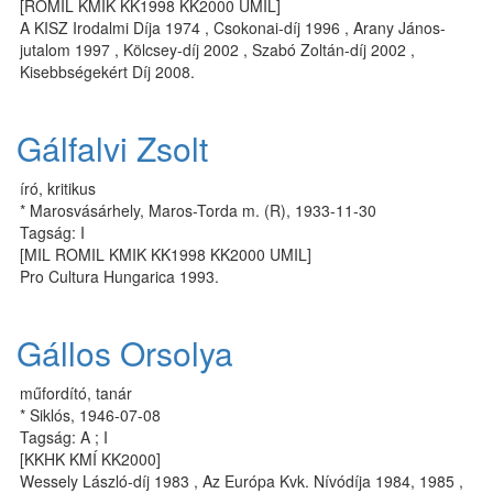
[ROMIL KMIK KK1998 KK2000 UMIL]
A KISZ Irodalmi Díja 1974 , Csokonai-díj 1996 , Arany János-
jutalom 1997 , Kölcsey-díj 2002 , Szabó Zoltán-díj 2002 ,
Kisebbségekért Díj 2008.
Gálfalvi Zsolt
író, kritikus
* Marosvásárhely, Maros-Torda m. (R), 1933-11-30
Tagság: I
[MIL ROMIL KMIK KK1998 KK2000 UMIL]
Pro Cultura Hungarica 1993.
Gállos Orsolya
műfordító, tanár
* Siklós, 1946-07-08
Tagság: A ; I
[KKHK KMÍ KK2000]
Wessely László-díj 1983 , Az Európa Kvk. Nívódíja 1984, 1985 ,