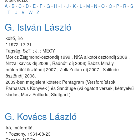
A
-
B
-
C
-
D
-
E
-
F
-
G
-
H
-
I
-
J
-
K
-
L
-
M
-
N
-
O
-
Ö
-
P
-
R
-
S
-
T
-
Ú
-
V
-
W
-
Z
G. István László
költő, író
* 1972-12-21
Tagság: SzT. ; J. ; MEGY.
Móricz Zsigmond-ösztöndíj 1999 , NKA alkotói ösztöndíj 2006 ,
Nizzai kavics-díj 2006 , Radnóti-díj 2006; Babits Mihály
műfordítói ösztöndíj 2007 , Zelk Zoltán díj 2007 , Solitude-
ösztöndíj 2008.
2009-ben megjelent kötetei: Pentagram (Versfordítások,
Parnasszus Könyvek ) és Sandfuge (válogatott versek, kétnyelvű
kiadás, Merz-Solitude, Stuttgart )
G. Kovács László
író, műfordító.
* Pozsony, 1961-08-23