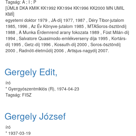
Tagság: A ; I ; P
[ÚML8 DKA KMIK KK1992 KK1994 KK1996 KK2000 MN UMIL
KMÍ]
egyetemi doktor 1979 , JA-díj 1977, 1987 , Déry Tibor-jutalom
1985, 1996 , Az Év Könyve-jutalom 1985 , MTASoros-ösztöndíj
1988 , A Munka Érdemrend arany fokozata 1989 , Füst Milán-díj
1994 , Salvatore Quasimodo-emlékverseny díja 1995 , Kortárs-
díj 1995 , Getz-díj 1996 , Kossuth-díj 2000 , Soros-ösztöndíj
2000 , Radnóti-életműdíj 2006 , Artisjus-nagydíj 2007.
Gergely Edit,
író
* Gyergyószentmiklós (R), 1974-04-23
Tagság: FISZ
Gergely József
író
* 1937-03-19