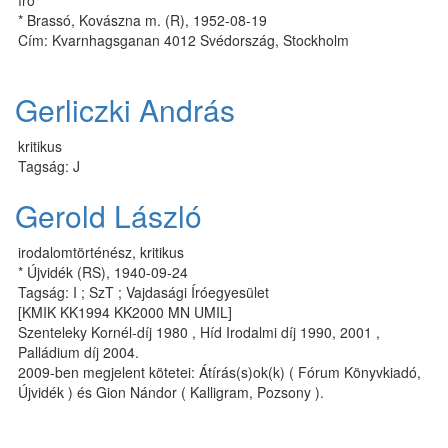
író
* Brassó, Kovászna m. (R), 1952-08-19
Cím: Kvarnhagsganan 4012 Svédország, Stockholm
Gerliczki András
kritikus
Tagság: J
Gerold László
irodalomtörténész, kritikus
* Újvidék (RS), 1940-09-24
Tagság: I ; SzT ; Vajdasági Íróegyesület
[KMIK KK1994 KK2000 MN UMIL]
Szenteleky Kornél-díj 1980 , Híd Irodalmi díj 1990, 2001 ,
Palládium díj 2004.
2009-ben megjelent kötetei: Átírás(s)ok(k) ( Fórum Könyvkiadó,
Újvidék ) és Gion Nándor ( Kalligram, Pozsony ).