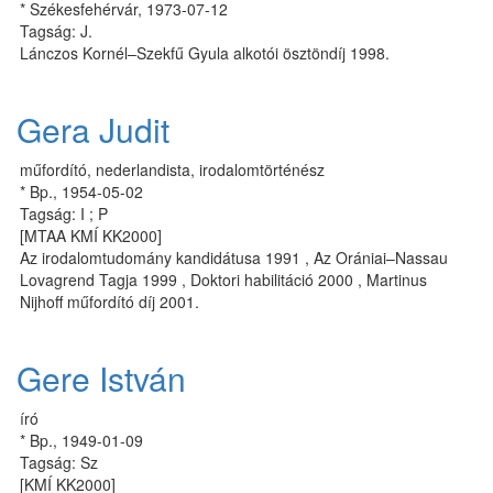
* Székesfehérvár, 1973-07-12
Tagság: J.
Lánczos Kornél–Szekfű Gyula alkotói ösztöndíj 1998.
Gera Judit
műfordító, nederlandista, irodalomtörténész
* Bp., 1954-05-02
Tagság: I ; P
[MTAA KMÍ KK2000]
Az irodalomtudomány kandidátusa 1991 , Az Orániai–Nassau
Lovagrend Tagja 1999 , Doktori habilitáció 2000 , Martinus
Nijhoff műfordító díj 2001.
Gere István
író
* Bp., 1949-01-09
Tagság: Sz
[KMÍ KK2000]