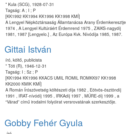
* Kula (SCG), 1928-07-31
Tagság: A ; I ; P
[KK1992 KK1994 KK1996 KK1998 KMÍ]
A Lengyel Népköztársaság Államtanácsa Arany Érdemkeresztje
1974 , A Lengyel Kultúráért Érdemrend 1975 , ZAIKS-nagydíj
1981, 1987 [Lengyelo.] , Az Európa Kvk. Nívódíja 1985, 1987.
Gittai István
író, költő, publicista
* Tóti (R), 1946-12-31
Tagság: I ; Sz ; P
[KK1994 KK1996 KKACS UMIL ROMIL ROMKK97 KK1998
KK2000 KMIK KMÍ]
A Román Írószövetség költészeti díja 1982 , Eötvös-ösztöndíj
1991 , IRAT-nívódíj 1995 , IRKAdíj 1997 , MÚRE-díj 1999 , a
“Várad” című irodalmi folyóirat versrovatának szerkesztője.
Gobby Fehér Gyula
író