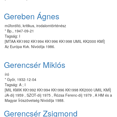
Gereben Ágnes
műfordító, kritikus, irodalomtörténész
* Bp., 1947-09-21
Tagság: I
[MTAA KK1992 KK1994 KK1996 KK1998 UMIL KK2000 KMÍ]
Az Európa Kvk. Nívódíja 1986.
Gerencsér Miklós
író
* Győr, 1932-12-04
Tagság: A ; I
[MIL KMIK KK1992 KK1994 KK1996 KK1998 KK2000 UMIL KMÍ]
JA-díj 1959 , SZOT-díj 1975 , Rózsa Ferenc-díj 1979 , A HM és a
Magyar Írószövetség Nívódíja 1988.
Gerencsér Zsigmond