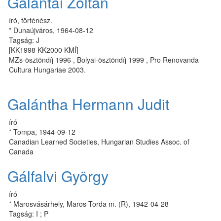
Galántai Zoltán
író, történész.
* Dunaújváros, 1964-08-12
Tagság: J
[KK1998 KK2000 KMÍ]
MZs-ösztöndíj 1996 , Bolyai-ösztöndíj 1999 , Pro Renovanda
Cultura Hungariae 2003.
Galántha Hermann Judit
író
* Tompa, 1944-09-12
Canadian Learned Societies, Hungarian Studies Assoc. of
Canada
Gálfalvi György
író
* Marosvásárhely, Maros-Torda m. (R), 1942-04-28
Tagság: I ; P