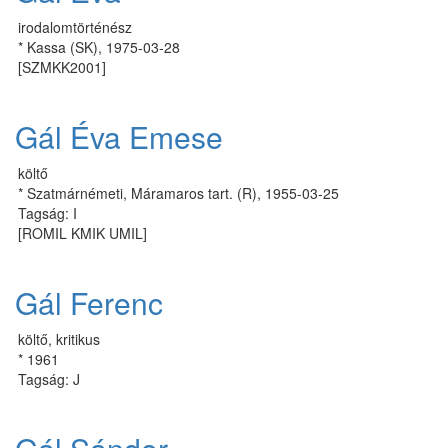
irodalomtörténész
* Kassa (SK), 1975-03-28
[SZMKK2001]
Gál Éva Emese
költő
* Szatmárnémeti, Máramaros tart. (R), 1955-03-25
Tagság: I
[ROMIL KMIK UMIL]
Gál Ferenc
költő, kritikus
* 1961
Tagság: J