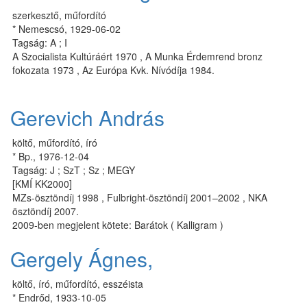
szerkesztő, műfordító
* Nemescsó, 1929-06-02
Tagság: A ; I
A Szocialista Kultúráért 1970 , A Munka Érdemrend bronz
fokozata 1973 , Az Európa Kvk. Nívódíja 1984.
Gerevich András
költő, műfordító, író
* Bp., 1976-12-04
Tagság: J ; SzT ; Sz ; MEGY
[KMÍ KK2000]
MZs-ösztöndíj 1998 , Fulbright-ösztöndíj 2001–2002 , NKA
ösztöndíj 2007.
2009-ben megjelent kötete: Barátok ( Kalligram )
Gergely Ágnes,
költő, író, műfordító, esszéista
* Endrőd, 1933-10-05