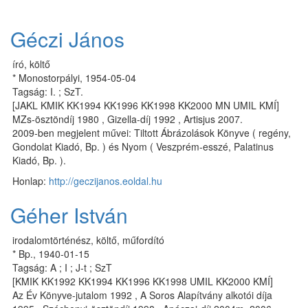
Géczi János
író, költő
* Monostorpályi, 1954-05-04
Tagság: I. ; SzT.
[JAKL KMIK KK1994 KK1996 KK1998 KK2000 MN UMIL KMÍ]
MZs-ösztöndíj 1980 , Gizella-díj 1992 , Artisjus 2007.
2009-ben megjelent művei: Tiltott Ábrázolások Könyve ( regény,
Gondolat Kiadó, Bp. ) és Nyom ( Veszprém-esszé, Palatinus
Kiadó, Bp. ).
Honlap:
http://geczijanos.eoldal.hu
Géher István
irodalomtörténész, költő, műfordító
* Bp., 1940-01-15
Tagság: A ; I ; J-t ; SzT
[KMIK KK1992 KK1994 KK1996 KK1998 UMIL KK2000 KMÍ]
Az Év Könyve-jutalom 1992 , A Soros Alapítvány alkotói díja