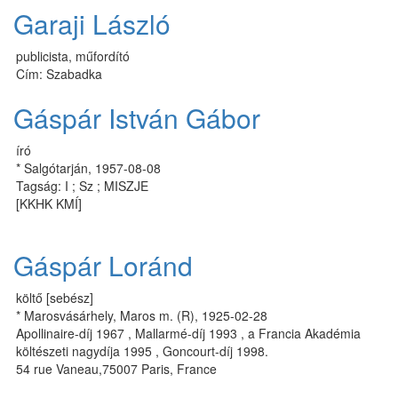
Garaji László
publicista, műfordító
Cím: Szabadka
Gáspár István Gábor
író
* Salgótarján, 1957-08-08
Tagság: I ; Sz ; MISZJE
[KKHK KMÍ]
Gáspár Loránd
költő [sebész]
* Marosvásárhely, Maros m. (R), 1925-02-28
Apollinaire-díj 1967 , Mallarmé-díj 1993 , a Francia Akadémia
költészeti nagydíja 1995 , Goncourt-díj 1998.
54 rue Vaneau,75007 Paris, France