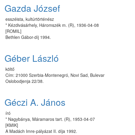
Gazda József
esszéista, kultúrtörténész
* Kézdivásárhely, Háromszék m. (R), 1936-04-08
[ROMIL]
Bethlen Gábor-díj 1994.
Géber László
költő
Cím: 21000 Szerbia-Montenegró, Novi Sad, Bulevar
Oslobodjenja 22/38.
Géczi A. János
író
* Nagybánya, Máramaros tart. (R), 1953-04-07
[KMIK]
A Madách Imre-pályázat II. díja 1992.