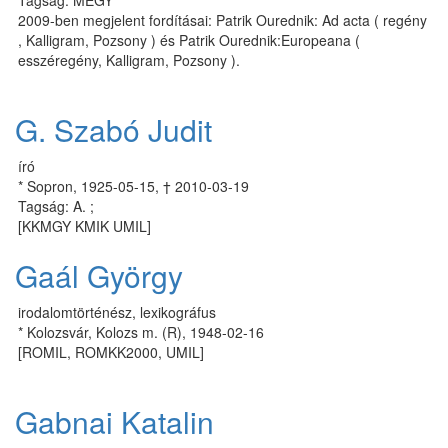
Tagság: MEGY
2009-ben megjelent fordításai: Patrik Ourednik: Ad acta ( regény
, Kalligram, Pozsony ) és Patrik Ourednik:Europeana (
esszéregény, Kalligram, Pozsony ).
G. Szabó Judit
író
* Sopron, 1925-05-15, † 2010-03-19
Tagság: A. ;
[KKMGY KMIK UMIL]
Gaál György
irodalomtörténész, lexikográfus
* Kolozsvár, Kolozs m. (R), 1948-02-16
[ROMIL, ROMKK2000, UMIL]
Gabnai Katalin