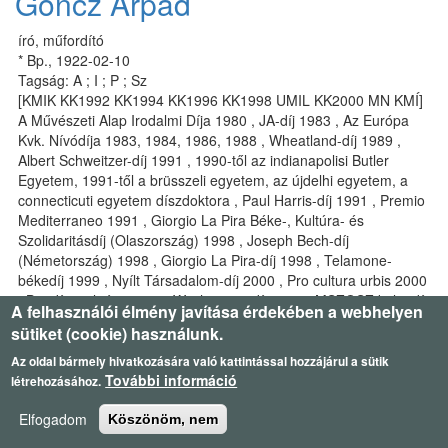
Göncz Árpád
író, műfordító
* Bp., 1922-02-10
Tagság: A ; I ; P ; Sz
[KMIK KK1992 KK1994 KK1996 KK1998 UMIL KK2000 MN KMÍ]
A Művészeti Alap Irodalmi Díja 1980 , JA-díj 1983 , Az Európa
Kvk. Nívódíja 1983, 1984, 1986, 1988 , Wheatland-díj 1989 ,
Albert Schweitzer-díj 1991 , 1990-től az indianapolisi Butler
Egyetem, 1991-től a brüsszeli egyetem, az újdelhi egyetem, a
connecticuti egyetem díszdoktora , Paul Harris-díj 1991 , Premio
Mediterraneo 1991 , Giorgio La Pira Béke-, Kultúra- és
Szolidaritásdíj (Olaszország) 1998 , Joseph Bech-díj
(Németország) 1998 , Giorgio La Pira-díj 1998 , Telamone-
békedíj 1999 , Nyílt Társadalom-díj 2000 , Pro cultura urbis 2000
, Bp. díszpolgára 2000 , Washington-díj 2000 , MSZOSZ különdíj
A felhasználói élmény javítása érdekében a webhelyen
2001 , Nagy Imre-érdemrend 2002 , Radnóti-díj 2003 , Corvinus-
sütiket (cookie) használunk.
díj 2003 , Széchenyi aranyérem 2007.
Az oldal bármely hivatkozására való kattintással hozzájárul a sütik
További információ
létrehozásához.
Görgey Gábor
Elfogadom
Köszönöm, nem
író, költő, műfordító