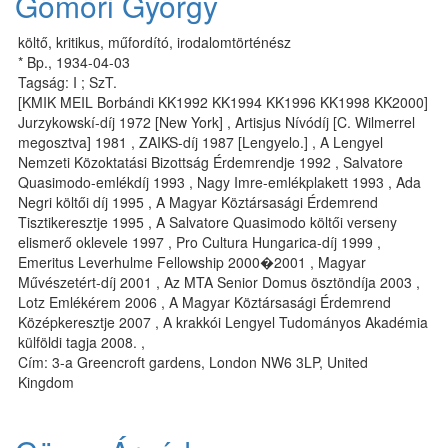
Gömöri György
költő, kritikus, műfordító, irodalomtörténész
* Bp., 1934-04-03
Tagság: I ; SzT.
[KMIK MEIL Borbándi KK1992 KK1994 KK1996 KK1998 KK2000]
Jurzykowskí-díj 1972 [New York] , Artisjus Nívódíj [C. Wilmerrel
megosztva] 1981 , ZAIKS-díj 1987 [Lengyelo.] , A Lengyel
Nemzeti Közoktatási Bizottság Érdemrendje 1992 , Salvatore
Quasimodo-emlékdíj 1993 , Nagy Imre-emlékplakett 1993 , Ada
Negri költői díj 1995 , A Magyar Köztársasági Érdemrend
Tisztikeresztje 1995 , A Salvatore Quasimodo költői verseny
elismerő oklevele 1997 , Pro Cultura Hungarica-díj 1999 ,
Emeritus Leverhulme Fellowship 2000�2001 , Magyar
Művészetért-díj 2001 , Az MTA Senior Domus ösztöndíja 2003 ,
Lotz Emlékérem 2006 , A Magyar Köztársasági Érdemrend
Középkeresztje 2007 , A krakkói Lengyel Tudományos Akadémia
külföldi tagja 2008. ,
Cím: 3-a Greencroft gardens, London NW6 3LP, United
Kingdom