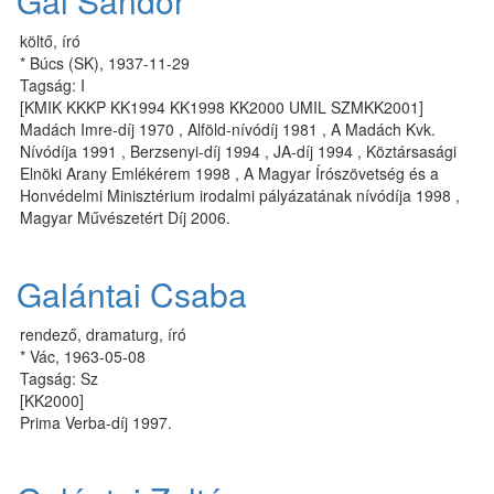
Gál Sándor
költő, író
* Búcs (SK), 1937-11-29
Tagság: I
[KMIK KKKP KK1994 KK1998 KK2000 UMIL SZMKK2001]
Madách Imre-díj 1970 , Alföld-nívódíj 1981 , A Madách Kvk.
Nívódíja 1991 , Berzsenyi-díj 1994 , JA-díj 1994 , Köztársasági
Elnöki Arany Emlékérem 1998 , A Magyar Írószövetség és a
Honvédelmi Minisztérium irodalmi pályázatának nívódíja 1998 ,
Magyar Művészetért Díj 2006.
Galántai Csaba
rendező, dramaturg, író
* Vác, 1963-05-08
Tagság: Sz
[KK2000]
Prima Verba-díj 1997.