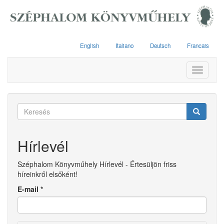
Ugrás
a
tartalomra
English
Italiano
Deutsch
Francais
Toggle
navigati
Keresés
űrlap
Keresés
Hírlevél
Széphalom Könyvműhely Hírlevél - Értesüljön friss
híreinkről elsőként!
E-mail
*