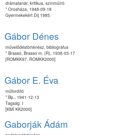
drámatanár, kritikus, színműíró
* Orosháza, 1948-09-18
Gyermekekért Díj 1985.
Gábor Dénes
művelődéstörténész, bibliográfus
* Brassó, Brassó m. (R), 1938-03-17
[ROMKK97, ROMKK2000]
Gábor E. Éva
műfordító
* Bp., 1941-12-13
Tagság: I
[KMÍ KK2000]
Gaborják Ádám