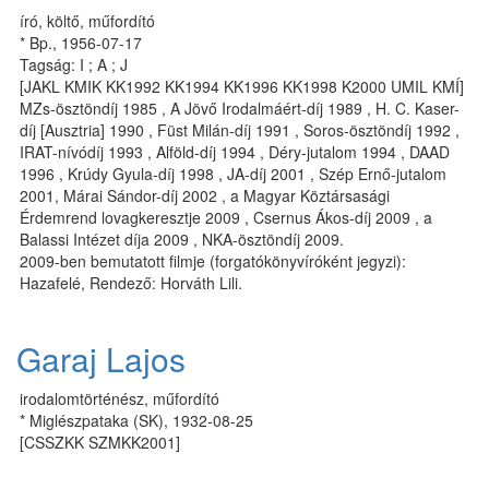
író, költő, műfordító
* Bp., 1956-07-17
Tagság: I ; A ; J
[JAKL KMIK KK1992 KK1994 KK1996 KK1998 K2000 UMIL KMÍ]
MZs-ösztöndíj 1985 , A Jövő Irodalmáért-díj 1989 , H. C. Kaser-
díj [Ausztria] 1990 , Füst Milán-díj 1991 , Soros-ösztöndíj 1992 ,
IRAT-nívódíj 1993 , Alföld-díj 1994 , Déry-jutalom 1994 , DAAD
1996 , Krúdy Gyula-díj 1998 , JA-díj 2001 , Szép Ernő-jutalom
2001, Márai Sándor-díj 2002 , a Magyar Köztársasági
Érdemrend lovagkeresztje 2009 , Csernus Ákos-díj 2009 , a
Balassi Intézet díja 2009 , NKA-ösztöndíj 2009.
2009-ben bemutatott filmje (forgatókönyvíróként jegyzi):
Hazafelé, Rendező: Horváth Lili.
Garaj Lajos
irodalomtörténész, műfordító
* Miglészpataka (SK), 1932-08-25
[CSSZKK SZMKK2001]