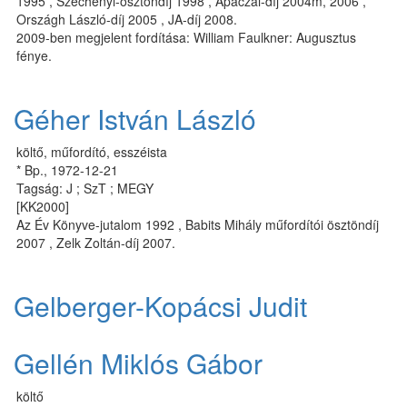
1995 , Széchenyi-ösztöndíj 1998 , Apáczai-díj 2004m, 2006 ,
Országh László-díj 2005 , JA-díj 2008.
2009-ben megjelent fordítása: William Faulkner: Augusztus
fénye.
Géher István László
költő, műfordító, esszéista
* Bp., 1972-12-21
Tagság: J ; SzT ; MEGY
[KK2000]
Az Év Könyve-jutalom 1992 , Babits Mihály műfordítói ösztöndíj
2007 , Zelk Zoltán-díj 2007.
Gelberger-Kopácsi Judit
Gellén Miklós Gábor
költő