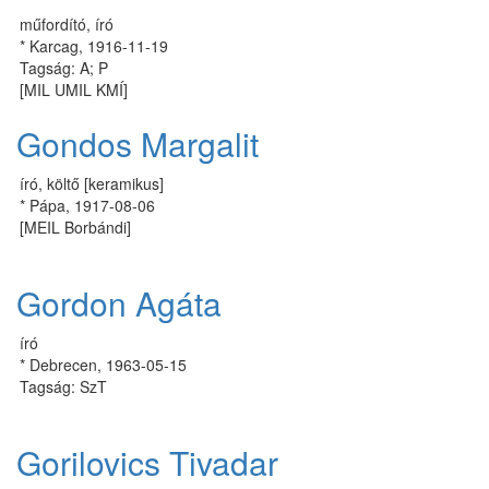
műfordító, író
* Karcag, 1916-11-19
Tagság: A; P
[MIL UMIL KMÍ]
Gondos Margalit
író, költő [keramikus]
* Pápa, 1917-08-06
[MEIL Borbándi]
Gordon Agáta
író
* Debrecen, 1963-05-15
Tagság: SzT
Gorilovics Tivadar