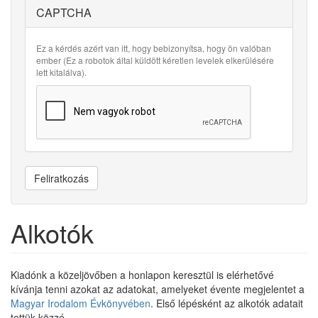
CAPTCHA
Ez a kérdés azért van itt, hogy bebizonyítsa, hogy ön valóban
ember (Ez a robotok által küldött kéretlen levelek elkerülésére
lett kitalálva).
Feliratkozás
Alkotók
Kiadónk a közeljövőben a honlapon keresztül is elérhetővé
kívánja tenni azokat az adatokat, amelyeket évente megjelentet a
Magyar Irodalom Évkönyvében
. Első lépésként az alkotók adatait
tettük közzé.