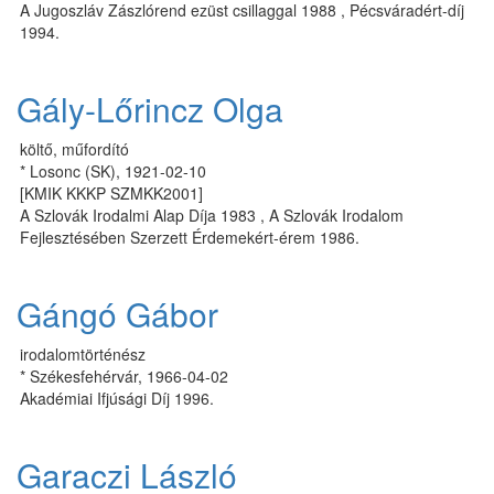
A Jugoszláv Zászlórend ezüst csillaggal 1988 , Pécsváradért-díj
1994.
Gály-Lőrincz Olga
költő, műfordító
* Losonc (SK), 1921-02-10
[KMIK KKKP SZMKK2001]
A Szlovák Irodalmi Alap Díja 1983 , A Szlovák Irodalom
Fejlesztésében Szerzett Érdemekért-érem 1986.
Gángó Gábor
irodalomtörténész
* Székesfehérvár, 1966-04-02
Akadémiai Ifjúsági Díj 1996.
Garaczi László