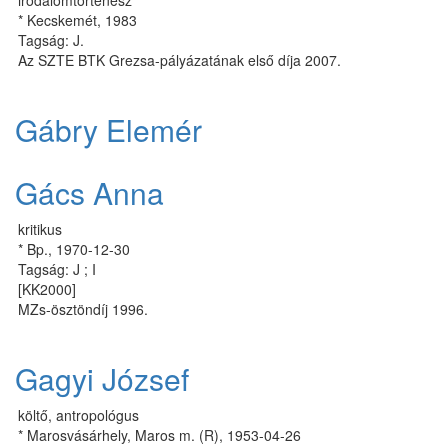
irodalomtörténész
* Kecskemét, 1983
Tagság: J.
Az SZTE BTK Grezsa-pályázatának első díja 2007.
Gábry Elemér
Gács Anna
kritikus
* Bp., 1970-12-30
Tagság: J ; I
[KK2000]
MZs-ösztöndíj 1996.
Gagyi József
költő, antropológus
* Marosvásárhely, Maros m. (R), 1953-04-26