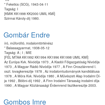
* Feketics (SCG), 1943-04-11
Tagság: I
[KMIK KK1998 KK2000 UMIL KMÍ]
Szirmai Károly-díj 1980.
Gombár Endre
író, műfordító, irodalomtörténész
* Balassagyarmat, 1938-05-12
Tagság: A ; I ; MIE
[FÉL MTAA KK1992 KK1994 KK1996 KK1998 UMIL KMÍ]
Az Eu­ró­pa Kvk. Ní­vó­dí­ja 1973 , A Ki­a­dói Fő­igaz­ga­tó­ság Ní­vó­dí­ja
1973 , A Ma­gyar Rá­dió Ní­vó­dí­ja 1977 , A Finn Orosz­lán­rend I.
oszt. lovagke­reszt­je 1978 , Az iro­da­lom­tu­do­má­nyok kan­di­dá­tu­sa
1978 , A Mó­ra Kvk. Ní­vó­dí­ja 1980 , A Művé­sze­ti Alap Iro­dal­mi Dí­
ja 1992 , Bölöni-díj 1992 , A Finn Iro­dal­mi Tár­sa­ság iro­dal­mi dí­ja
1990 , A Magyar Köztársasági Érdemrend tisztikeresztje 2003.
Gombos Imre