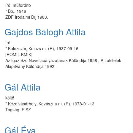
író, műfordító
* Bp., 1946
ZDF Irodalmi Díj 1983.
Gajdos Balogh Attila
író
* Kolozsvár, Kolozs m. (R), 1937-09-16
[ROMIL KMIK]
Az Igaz Szó Novellapályázatának Különdíja 1958 , A Lakitelek
Alapítvány Különdíja 1992.
Gál Attila
költő
* Kézdivásárhely, Kovászna m. (R), 1978-01-13
Tagság: FISZ
Gál Éva