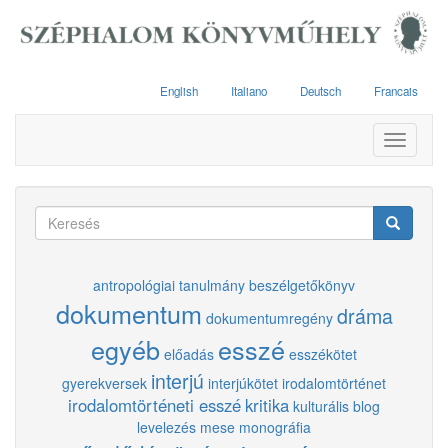
Ugrás
a
tartalomra
English
Italiano
Deutsch
Francais
Toggle
navigati
Keresés
űrlap
Keresés
antropológiai tanulmány
beszélgetőkönyv
dokumentum
dráma
dokumentumregény
egyéb
esszé
előadás
esszékötet
interjú
gyerekversek
interjúkötet
irodalomtörténet
irodalomtörténeti esszé
kritika
kulturális blog
levelezés
mese
monográfia