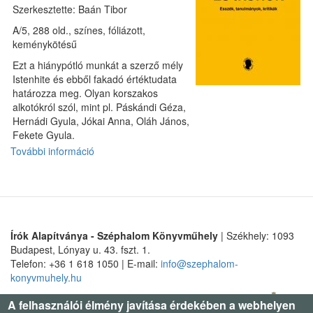
Szerkesztette: Baán Tibor
A/5, 288 old., színes, fóliázott,
keménykötésű
Ezt a hiánypótló munkát a szerző mély
Istenhite és ebből fakadó értéktudata
határozza meg. Olyan korszakos
alkotókról szól, mint pl. Páskándi Géza,
Hernádi Gyula, Jókai Anna, Oláh János,
Fekete Gyula.
További információ
Mítoszok
és
ikonok
tartalommal
kapcsolatosan
Írók Alapítványa - Széphalom Könyvműhely
| Székhely: 1093
Budapest, Lónyay u. 43. fszt. 1.
Telefon: +36 1 618 1050 | E-mail:
info@szephalom-
konyvmuhely.hu
A felhasználói élmény javítása érdekében a webhelyen