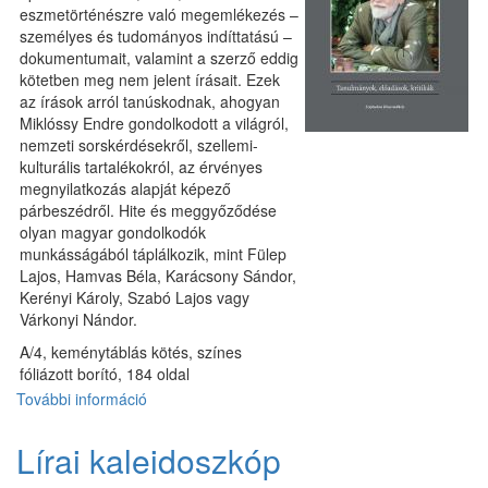
eszmetörténészre való megemlékezés –
személyes és tudományos indíttatású –
dokumentumait, valamint a szerző eddig
kötetben meg nem jelent írásait. Ezek
az írások arról tanúskodnak, ahogyan
Miklóssy Endre gondolkodott a világról,
nemzeti sorskérdésekről, szellemi-
kulturális tartalékokról, az érvényes
megnyilatkozás alapját képező
párbeszédről. Hite és meggyőződése
olyan magyar gondolkodók
munkásságából táplálkozik, mint Fülep
Lajos, Hamvas Béla, Karácsony Sándor,
Kerényi Károly, Szabó Lajos vagy
Várkonyi Nándor.
A/4, keménytáblás kötés, színes
fóliázott borító, 184 oldal
További információ
Miklóssy
Endre
emlékezete
Lírai kaleidoszkóp
tartalommal
kapcsolatosan