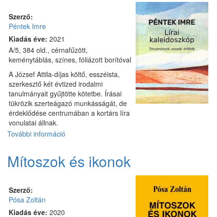
Szerző:
Péntek Imre
Kiadás éve:
2021
A/5, 384 old., cérnafűzött,
keménytáblás, színes, fóliázott borítóval
A József Attila-díjas költő, esszéista,
szerkesztő két évtized irodalmi
tanulmányait gyűjtötte kötetbe. Írásai
tükrözik szerteágazó munkásságát, de
érdeklődése centrumában a kortárs líra
vonulatai állnak.
További információ
Lírai
kaleidoszkóp
tartalommal
Mítoszok és ikonok
kapcsolatosan
Szerző:
Pósa Zoltán
Kiadás éve:
2020