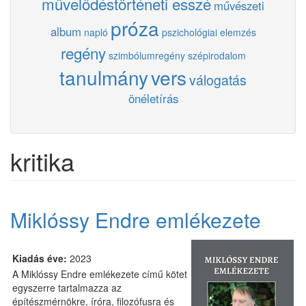
művelődéstörténeti esszé
művészeti
próza
album
napló
pszichológiai elemzés
regény
szimbólumregény
szépirodalom
tanulmány
vers
válogatás
önéletírás
kritika
Miklóssy Endre emlékezete
Kiadás éve:
2023
A Miklóssy Endre emlékezete című kötet
egyszerre tartalmazza az
építészmérnökre, íróra, filozófusra és